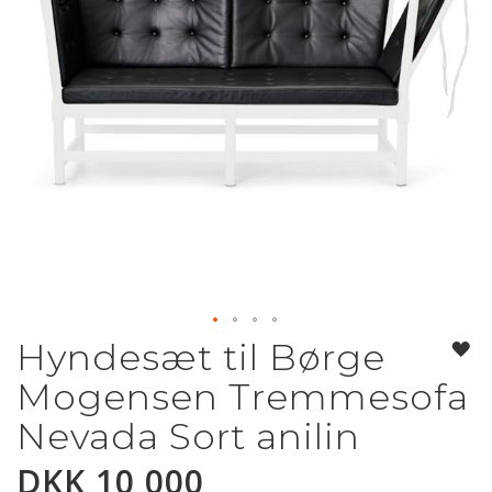
Hyndesæt til Børge
Gå
til
Mogensen Tremmesofa
begynnelsen
av
Nevada Sort anilin
bildegalleri
DKK 10 000