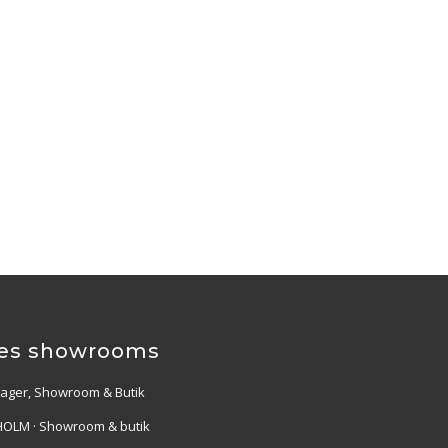
es showrooms
Lager, Showroom & Butik
OLM · Showroom & butik