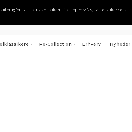
 brug for statistik. Hvis du klikker på knappen 'Afvis,' sætter vi ikke cookies t
lklassikere
Re•Collection
Erhverv
Nyheder