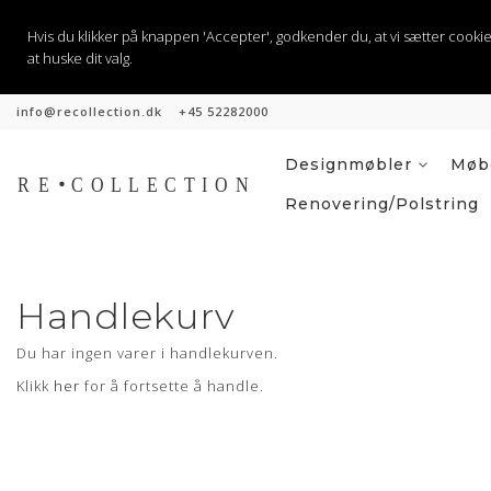
Hvis du klikker på knappen 'Accepter', godkender du, at vi sætter cookies til
at huske dit valg.
info@recollection.dk
+45 52282000
Hopp
til
innhold
Designmøbler
Møbe
Renovering/polstring
Handlekurv
Du har ingen varer i handlekurven.
Klikk
her
for å fortsette å handle.