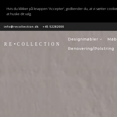
Hvis du klikker på knappen 'Accepter', godkender du, at vi sætter cookies til
at huske dit valg.
info@recollection.dk
+45 52282000
Hopp
til
innhold
Designmøbler
Møbe
Renovering/polstring