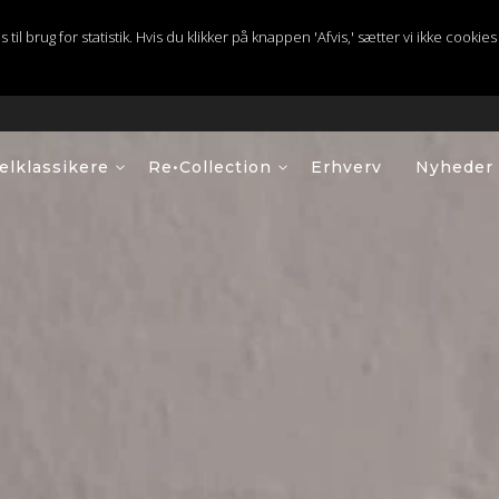
 brug for statistik. Hvis du klikker på knappen 'Afvis,' sætter vi ikke cookies t
lklassikere
Re•Collection
Erhverv
Nyheder