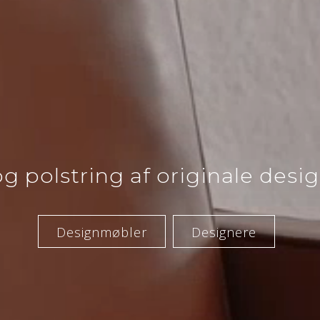
og polstring af originale des
Designmøbler
Designere