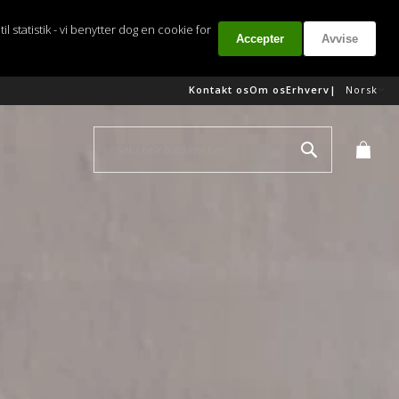
il statistik - vi benytter dog en cookie for
Accepter
Avvise
Språk
|
Kontakt os
Om os
Erhverv
Norsk
Søk
Min h