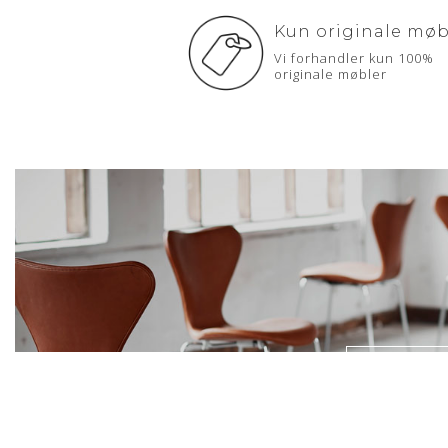
Kun originale møb
Vi forhandler kun 100%
originale møbler
Spisest