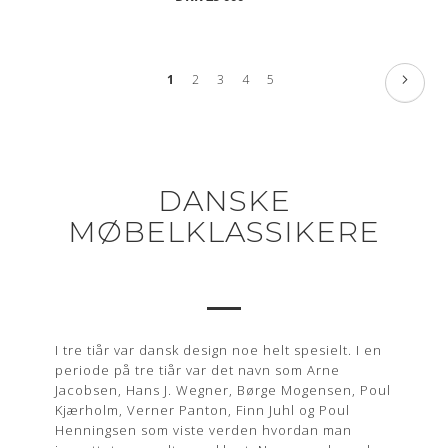
Side
Side
Neste
You're
Side
Side
Side
Side
1
2
3
4
5
currently
reading
page
DANSKE
MØBELKLASSIKERE
I tre tiår var dansk design noe helt spesielt. I en
periode på tre tiår var det navn som Arne
Jacobsen, Hans J. Wegner, Børge Mogensen, Poul
Kjærholm, Verner Panton, Finn Juhl og Poul
Henningsen som viste verden hvordan man