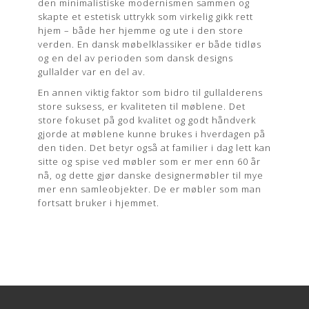
den minimalistiske modernismen sammen og
skapte et estetisk uttrykk som virkelig gikk rett
hjem – både her hjemme og ute i den store
verden. En dansk møbelklassiker er både tidløs
og en del av perioden som dansk designs
gullalder var en del av.
En annen viktig faktor som bidro til gullalderens
store suksess, er kvaliteten til møblene. Det
store fokuset på god kvalitet og godt håndverk
gjorde at møblene kunne brukes i hverdagen på
den tiden. Det betyr også at familier i dag lett kan
sitte og spise ved møbler som er mer enn 60 år
nå, og dette gjør danske designermøbler til mye
mer enn samleobjekter. De er møbler som man
fortsatt bruker i hjemmet.