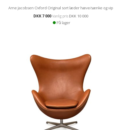
Arne Jacobsen Oxford Original sort læder hæve/sænke og vip
Spesialpris
DKK 7 000
DKK 10 000
Vanlig pris
På lager