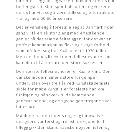
innrettet seg godt og vakkert. Navnene deres har
for lengst satt sine spor i historien, og verkene
deres har vist seg å være tidløse og ettertraktete
– til og med 50-80 år senere.
Det er vanskelig å forestille seg at Danmark noen
gang vil få en så stor gjeng med enestående
genier på det samme feltet igjen, for det var en
perfekt kombinasjon av flaks og riktige forhold
som utfoldet seg fra 1940-tallet til 1970-tallet.
Men det finnes likevel noen fellesnevnere som
kan bidra til å forklare den store suksessen.
Den største fellesnevneren er Kaare Klint. Den
danske modernismens store forkjemper
underviste i over tre tiår ved Kunstakademiets
skole for møbelkunst. Her foreleste han om
funksjon og håndverk til de kommende
generasjonene, og den gylne generasjonen var
lutter øre.
Møblene fra den tidens unge og innovative
designere var først og fremst funksjonelle. I
tillegg gikk den skandinaviske nøysomheten og