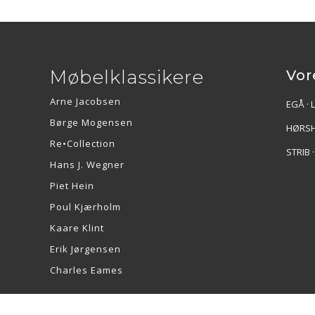
Møbelklassikere
Vor
Arne Jacobsen
EGÅ · 
Børge Mogensen
HØRSH
Re•Collection
STRIB 
Hans J. Wegner
Piet Hein
Poul Kjærholm
Kaare Klint
Erik Jørgensen
Charles Eames