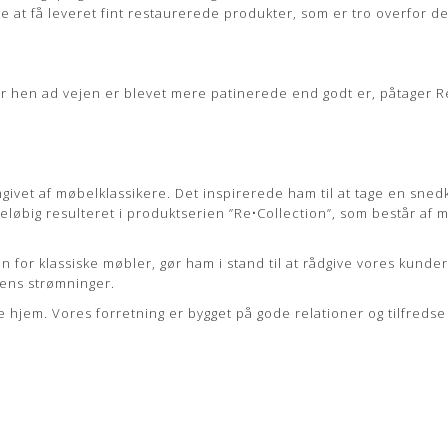
te at få leveret fint restaurerede produkter, som er tro overfor de
 hen ad vejen er blevet mere patinerede end godt er, påtager Re•Co
givet af møbelklassikere. Det inspirerede ham til at tage en sn
oreløbig resulteret i produktserien ”Re•Collection”, som består af 
for klassiske møbler, gør ham i stand til at rådgive vores kunder
dens strømninger.
ke hjem. Vores forretning er bygget på gode relationer og tilfre