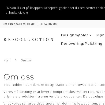
Hvis du klikker på knappen 'Accepter', godkender du, at vi sætter cookies til
at huske dit valg.
info@recollection.dk
+45 52282000
Hopp
til
innhold
Designmøbler
Møbe
Renovering/polstring
Hjem
Om oss
Om oss
Med rødder i den danske designtradition har Re•Collection side
Vores målsætning er at levere kompromisløs kvalitet i alt, hvad 
originale produkter fra anerkendte producenter. De udvælges med 
Vi og vores samarbejdspartnere har det til fælles, at vi lægger