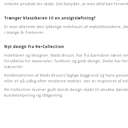
enkelte produkt lev skabt. Det betyder, at man altid kan forven
Trænger klassikeren til en ansigtsløftning?
Er man allerede den lykkelige indehaver af møbelklassikere, der
i mange år fremover.
Nyt design fra Re•Collection
Indehaver og designer, Mads Bruun, har fra barnsben været om
forståelse for materialer, funktion og godt design. Dette har f
træsorter.
Kombinationen af Mads Bruuns faglige baggrund og hans passion 
eller er på udkig efter moderne møbler, der er inspireret af ti
Re•Collection leverer godt dansk design skabt til smukke dans
kundebetjening og rådgivning.