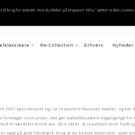
 brug for statistik. Hvis du klikker på knappen 'Afvis,' sætter vi ikke cookies t
lklassikere
Re•Collection
Erhverv
Nyheder
n 2007 specialiseret sig i at restaurere klassiske møbler, og har
vi foretager os til priser, der gør møbelklassikere tilgængelige fo
et særdeles kritisk øje, så vi sikrer, at resultatet lever fuldt o
 stor vægt på godt håndværk, brug af de bedste materialer, samt an