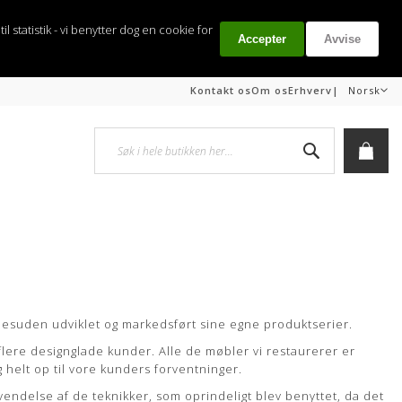
il statistik - vi benytter dog en cookie for
Accepter
Avvise
Språk
|
Kontakt os
Om os
Erhverv
Norsk
Søk
Min h
 desuden udviklet og markedsført sine egne produktserier.
r flere designglade kunder. Alle de møbler vi restaurerer er
g helt op til vore kunders forventninger.
vendelse af de teknikker, som oprindeligt blev benyttet, da det