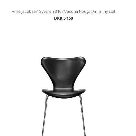
Arne Jacobsen Syveren 3107 Vacona Nougat Anilin ny stol
DKK 5 150