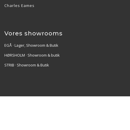
Charles Eames
Vores showrooms
EGÅ · Lager, Showroom & Butik
HØRSHOLM · Showroom & butik
STRIB · Showroom & Butik
Re•Collection ApS | Muslingevej 36, 8250 Egå | CVR:
41550856