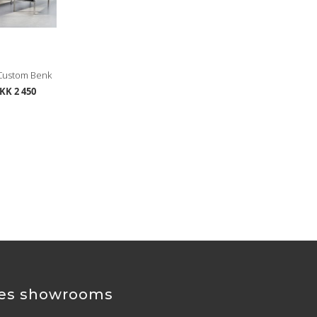
 Custom Benk
KK 2 450
es showrooms