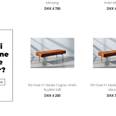
Messing
Anilin 
DKK 4 700
DKK 4
Re•Seat X1 Alaska Cognac Anilin
Re•Seat X1 Alask
Rustfrit Stål
Mess
DKK 4 200
DKK 5