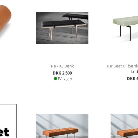
Re - X3 Benk
Re•Seat X1 bænk
læd
DKK 2 500
På lager
DKK 6