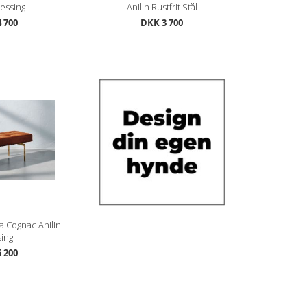
Messing
Anilin Rustfrit Stål
 700
DKK 3 700
a Cognac Anilin
ing
 200