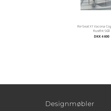
Re•Seat X1 Vacona Cog
Rustfrit Stål
DKK 4 600
Designmøbler