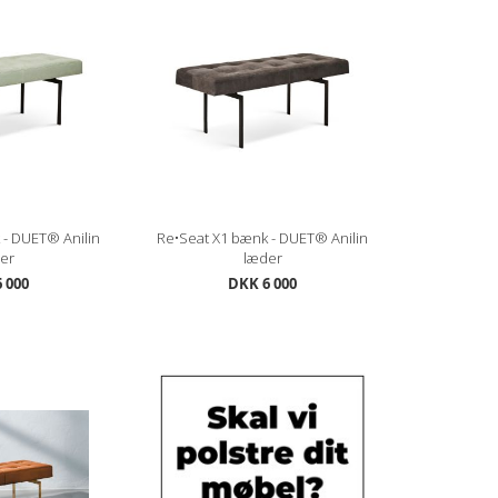
re
 - DUET® Anilin
Re•Seat X1 bænk - DUET® Anilin
er
læder
 000
DKK 6 000