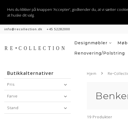
Hvis du klikker på knappen 'Accepter', godkender du, at vi sætter cookies til
at huske dit valg.
info@recollection.dk
+45 52282000
Hopp
til
innhold
Designmøbler
Møbe
Renovering/polstring
Butikkalternativer
Hjem
Re•Collect
Pris
Benker
Farve
Stand
19
Produkter