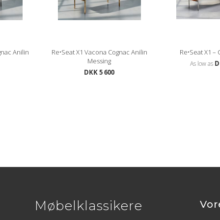
nac Anilin
Re•Seat X1 Vacona Cognac Anilin
Re•Seat X1 –
Messing
D
As low as
DKK 5 600
Møbelklassikere
Vor