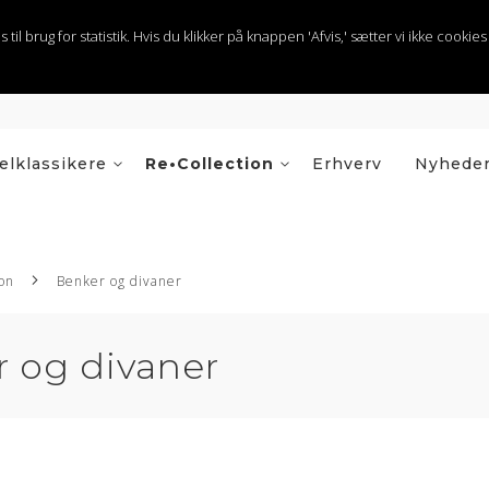
 brug for statistik. Hvis du klikker på knappen 'Afvis,' sætter vi ikke cookies t
lklassikere
Re•Collection
Erhverv
Nyhede
ion
Benker og divaner
 og divaner