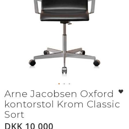
Arne Jacobsen Oxford
Gå
til
kontorstol Krom Classic
begynnelsen
av
Sort
bildegalleri
DKK 10 000