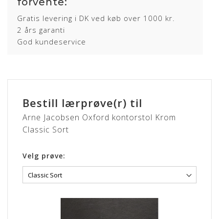
forvente:
overfladebehandling, hvilket bidrager til en højere slidstyrke
og lysægthed end den rene anilin læder.
Gratis levering i DK ved køb over 1000 kr.
2 års garanti
Huden kendetegnes ved det flotte naturlige udseende, men
samtidig med en stærk finish.
God kundeservice
Lædertypen har en god holdbarhed og brugervenlighed.
Bestill lærprøve(r) til
Arne Jacobsen Oxford kontorstol Krom
Classic Sort
Velg prøve: