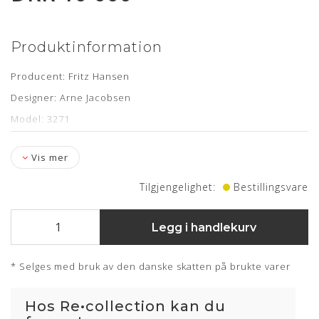
Produktinformation
Producent: Fritz Hansen
Designer: Arne Jacobsen
Model: 3271
Specifikationer: Hæve/sænke funktion, vip samt fempasfod
med hjul
Vis mer
Læder: Classic sort semi anilin
Tilgjengelighet:
Bestillingsvare
Stand: Minimal brugsspor- nypolstret hos egne
møbelpolstrer
Legg i handlekurv
Levering: kontakt os for estimat
* Selges med bruk av den danske skatten på brukte varer
Om læderet
Hos Re•collection kan du
Semi anilin læder har fået en ganske let