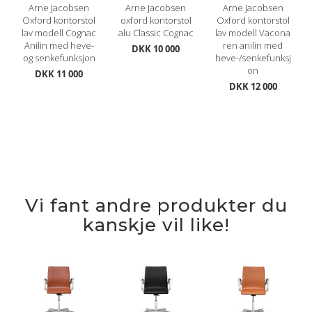
Arne Jacobsen
Arne Jacobsen
Arne Jacobsen
Oxford kontorstol
oxford kontorstol
Oxford kontorstol
lav modell Cognac
alu Classic Cognac
lav modell Vacona
Anilin med heve-
ren anilin med
DKK 10 000
og senkefunksjon
heve-/senkefunksj
on
DKK 11 000
DKK 12 000
Vi fant andre produkter du
kanskje vil like!