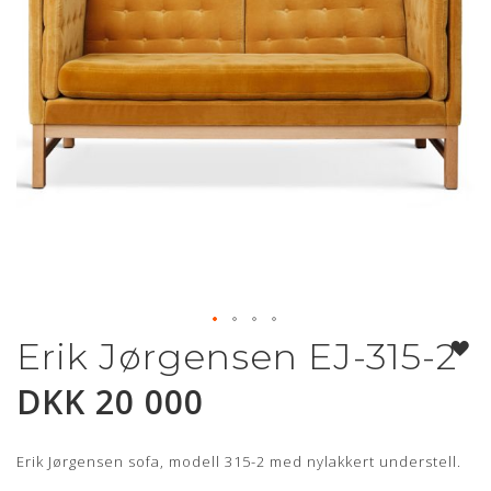
Erik Jørgensen EJ-315-2
Gå
til
DKK 20 000
begynnelsen
av
bildegalleri
Erik Jørgensen sofa, modell 315-2 med nylakkert understell.