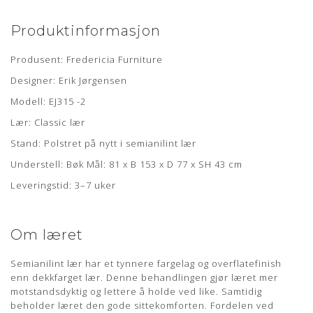
Produktinformasjon
Produsent: Fredericia Furniture
Designer: Erik Jørgensen
Modell: EJ315 -2
Lær: Classic lær
Stand: Polstret på nytt i semianilint lær
Understell: Bøk Mål: 81 x B 153 x D 77 x SH 43 cm
Leveringstid: 3–7 uker
Om læret
Semianilint lær har et tynnere fargelag og overflatefinish
enn dekkfarget lær. Denne behandlingen gjør læret mer
motstandsdyktig og lettere å holde ved like. Samtidig
beholder læret den gode sittekomforten. Fordelen ved