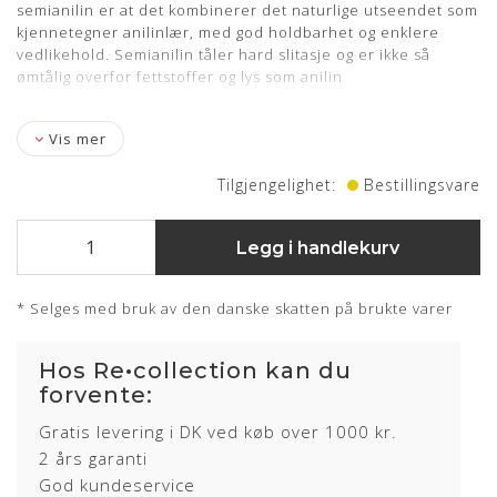
semianilin er at det kombinerer det naturlige utseendet som
kjennetegner anilinlær, med god holdbarhet og enklere
vedlikehold. Semianilin tåler hard slitasje og er ikke så
ømtålig overfor fettstoffer og lys som anilin
Vis mer
Tilgjengelighet:
Bestillingsvare
Legg i handlekurv
* Selges med bruk av den danske skatten på brukte varer
Hos Re•collection kan du
forvente:
Gratis levering i DK ved køb over 1000 kr.
2 års garanti
God kundeservice