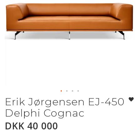
Erik Jørgensen EJ-450
Gå
til
Delphi Cognac
begynnelsen
av
DKK 40 000
bildegalleri