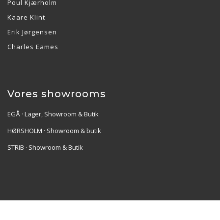
Poul Kjærholm
Kaare Klint
Erik Jørgensen
Charles Eames
Vores showrooms
EGÅ · Lager, Showroom & Butik
HØRSHOLM · Showroom & butik
STRIB · Showroom & Butik
Re•Collection ApS | Muslingevej 36, 8250 Egå | CVR: