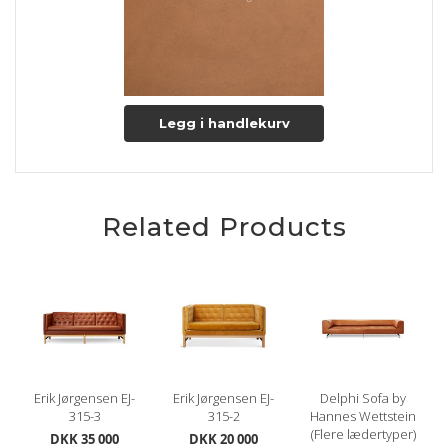
Legg i handlekurv
Related Products
Erik Jørgensen EJ-
Erik Jørgensen EJ-
Delphi Sofa by
315-3
315-2
Hannes Wettstein
(Flere lædertyper)
DKK 35 000
DKK 20 000