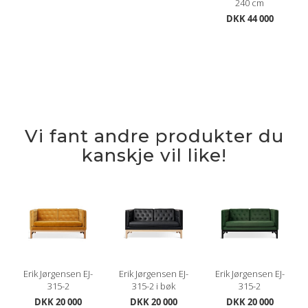
240 cm
DKK 44 000
Vi fant andre produkter du
kanskje vil like!
Erik Jørgensen EJ-
Erik Jørgensen EJ-
Erik Jørgensen EJ-
315-2
315-2 i bøk
315-2
DKK 20 000
DKK 20 000
DKK 20 000