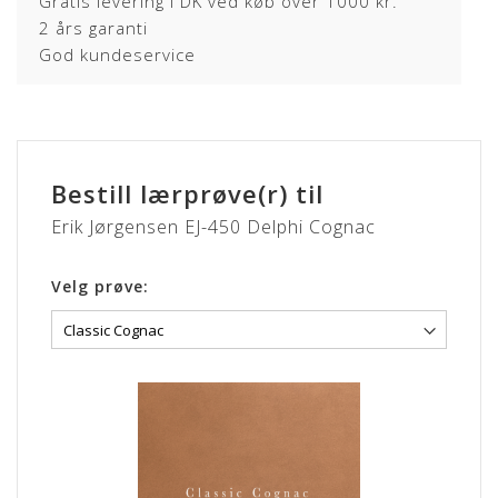
Gratis levering i DK ved køb over 1000 kr.
2 års garanti
Overfladen er smudsafvisende og vil ikke opnå patina.
God kundeservice
CLASSIC læder er nem og praktisk og kræver næsten ingen
vedligehold.
Dybere naturmærker (fedtstriber & lign. fra dyret kan
forekomme).
Lædertykkelse: 0,9-1,1 mm.
Bestill lærprøve(r) til
Erik Jørgensen EJ-450 Delphi Cognac
Velg prøve: