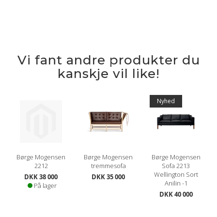
Vi fant andre produkter du
kanskje vil like!
Nyhed
Børge Mogensen
Børge Mogensen
Børge Mogensen
2212
tremmesofa
Sofa 2213
Wellington Sort
DKK 38 000
DKK 35 000
Anilin -1
På lager
DKK 40 000