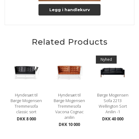
Legg i handlekurv
Related Products
Nyhed
Hyndesæt til
Hyndesæt til
Børge Mogensen
Børge Mogensen
Børge Mogensen
Sofa 2213
Tremmesofa
Tremmesofa
Wellington Sort
classic sort
Vacona Cognac
Anilin -1
anilin
DKK 8 000
DKK 40 000
DKK 10 000