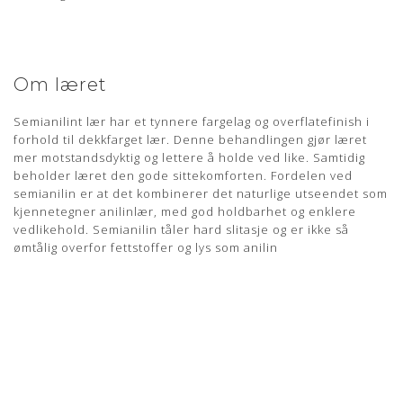
Om læret
Semianilint lær har et tynnere fargelag og overflatefinish i
forhold til dekkfarget lær. Denne behandlingen gjør læret
mer motstandsdyktig og lettere å holde ved like. Samtidig
beholder læret den gode sittekomforten. Fordelen ved
semianilin er at det kombinerer det naturlige utseendet som
kjennetegner anilinlær, med god holdbarhet og enklere
vedlikehold. Semianilin tåler hard slitasje og er ikke så
ømtålig overfor fettstoffer og lys som anilin