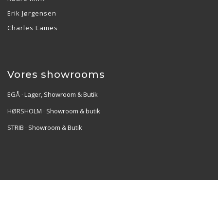
Erik Jørgensen
Charles Eames
Vores showrooms
EGÅ · Lager, Showroom & Butik
HØRSHOLM · Showroom & butik
STRIB · Showroom & Butik
Re•Collection ApS | Muslingevej 36, 8250 Egå | CVR:
41550856