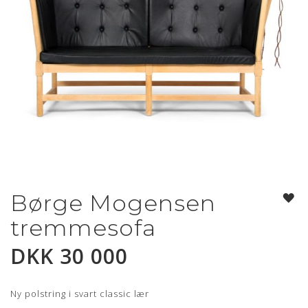
Børge Mogensen
Gå
til
tremmesofa
begynnelsen
av
DKK 30 000
bildegalleri
Ny polstring i svart classic lær