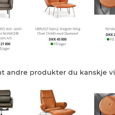
RO stol - semi-
UBRUGT Hans J. Wegner Wing
Re•sto
der NUANCE®
Chair CH445 med Skammel
DKK 2
sen A/S
DKK 45 000
På 
21 000
På lager
å lager
nt andre produkter du kanskje vil