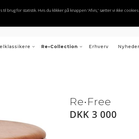
 brug for statistik. Hvis du klikker på knappen 'Afvis,' sætter vi ikke cookies t
lklassikere
Re•Collection
Erhverv
Nyhede
Re•Free
DKK 3 000