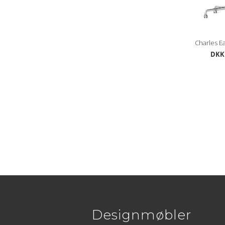
Charles E
DKK 
Designmøbler