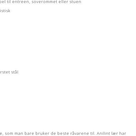
bel til entreen, soverommet eller stuen
stisk
rstet stål
pe, som man bare bruker de beste råvarene til. Anilint lær har