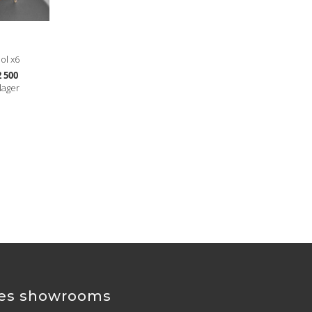
ol x6
 500
lager
es showrooms