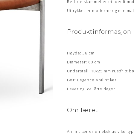
Re•free skammel er et ideelt mø
Uttrykket er moderne og minimali
Produktinformasjon
Høyde: 38 cm
Diameter: 60 cm
Understell: 10x25 mm rustfritt bø
Lær: Legance Anilint lær
Levering: ca. åtte dager
Om læret
Anilint lær er en eksklusiv lærty