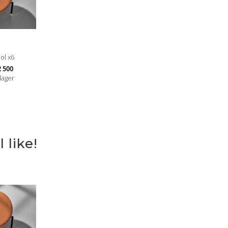
ol x6
 500
lager
 like!