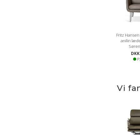
Fritz Hansen 
anilin læ
Søren
DKK 
P
Vi fa