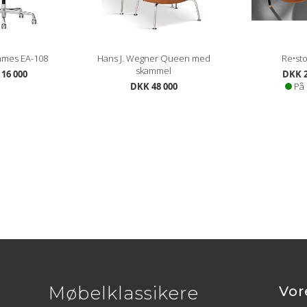
ames EA-108
Hans J. Wegner Queen med
Re•sto
skammel
16 000
DKK 2
DKK 48 000
På 
Møbelklassikere
Vor