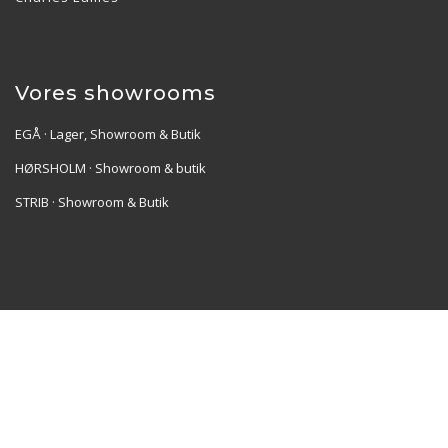
Vores showrooms
EGÅ · Lager, Showroom & Butik
HØRSHOLM · Showroom & butik
STRIB · Showroom & Butik
Re•Collection ApS | Muslingevej 36, 8250 Egå | CVR:
41550856