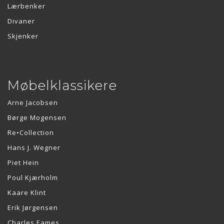
Lærbenker
Divaner
Skjenker
Møbelklassikere
Arne Jacobsen
Børge Mogensen
Re•Collection
Hans J. Wegner
Piet Hein
Poul Kjærholm
Kaare Klint
Erik Jørgensen
Charles Eames