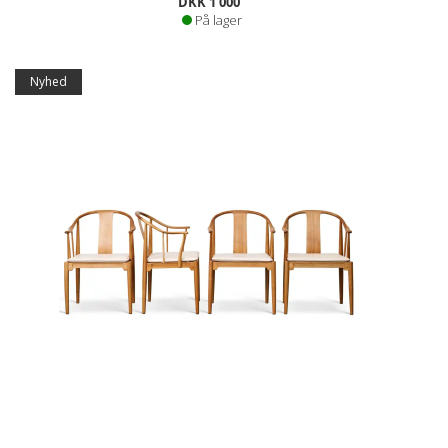
DKK 1 000
På lager
Nyhed