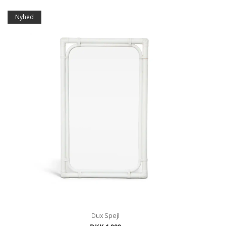
Nyhed
Dux Spejl