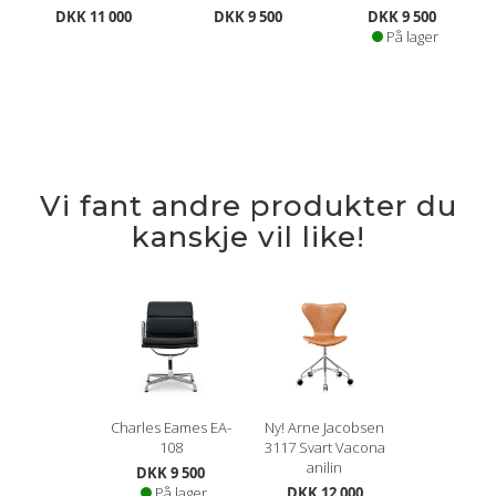
DKK 11 000
DKK 9 500
DKK 9 500
På lager
Vi fant andre produkter du
kanskje vil like!
Charles Eames EA-
Ny! Arne Jacobsen
108
3117 Svart Vacona
anilin
DKK 9 500
På lager
DKK 12 000