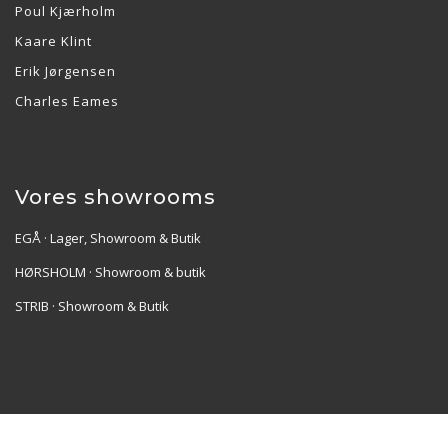
Poul Kjærholm
Kaare Klint
Erik Jørgensen
Charles Eames
Vores showrooms
EGÅ · Lager, Showroom & Butik
HØRSHOLM · Showroom & butik
STRIB · Showroom & Butik
Re•Collection ApS | Muslingevej 36, 8250 Egå | CVR: