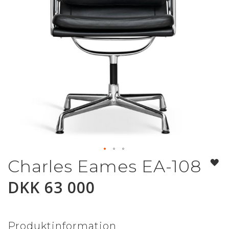
Charles Eames EA-108
Gå
til
DKK 63 000
begynnelsen
av
bildegalleri
Produktinformation