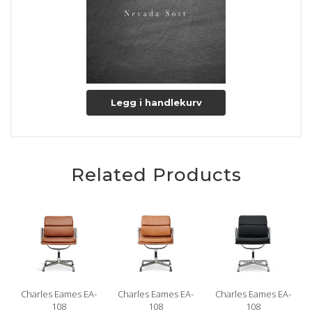
Læs mere om pleje og vedligeholdelse her
Legg i handlekurv
Related Products
Charles Eames EA-
Charles Eames EA-
Charles Eames EA-
108
108
108