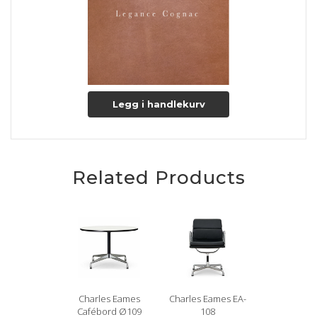
fra dyrets aktive liv. Disse naturlige karakteristika tilføjer en
unik personlighed til hvert stykke læder.
Legance
Legance-læder
har en glat, blank og åndbar overflade.
Dette læder er kendetegnet ved sin vilde sortering, hvilket
Legg i handlekurv
ofte resulterer i flere naturlige ar og mærker fra dyrets liv.
Disse unikke mærker bidrager til læderets charme og
originalitet.
Under garvningsprocessen for Legance-læderet brændes
Related Products
noget af dyrets naturlige fedt af overfladen. Dette medvirker
til at give læderet en god naturlig beskyttelse samt en
skinnende overflade. Legance er en rimeligt
modstandsdygtig anilinlædertype, som med tiden udvikler en
smuk patina, der forbedrer dens udseende.
Lædertykkelse
: 1-1,2 mm.
Charles Eames
Charles Eames EA-
Cafébord Ø109
108