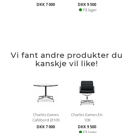
DKK 7 000
DKK 9 500
På lager
Vi fant andre produkter du
kanskje vil like!
Charles Eames
Charles Eames EA-
Cafébord Ø109
108
DKK 7 000
DKK 9 500
På lager