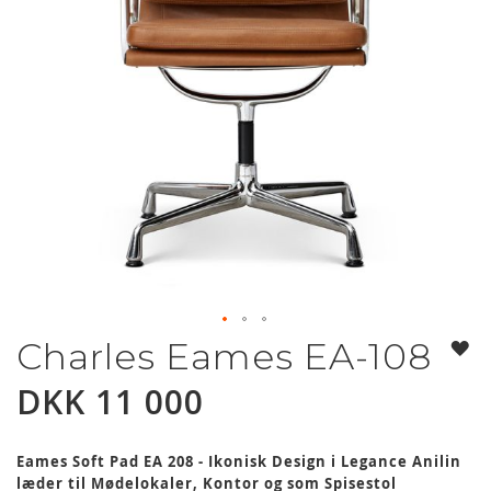
Charles Eames EA-108
Gå
til
DKK 11 000
begynnelsen
av
bildegalleri
Eames Soft Pad EA 208 - Ikonisk Design i Legance Anilin
læder til Mødelokaler, Kontor og som Spisestol