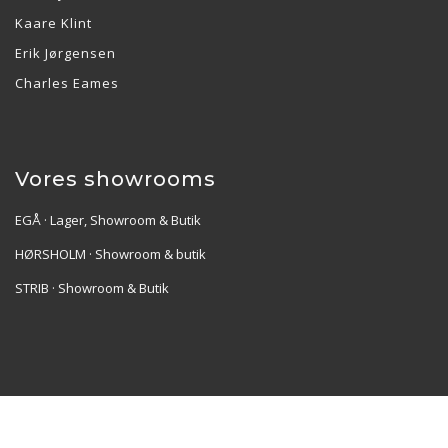
Kaare Klint
Erik Jørgensen
Charles Eames
Vores showrooms
EGÅ · Lager, Showroom & Butik
HØRSHOLM · Showroom & butik
STRIB · Showroom & Butik
Re•Collection ApS | Muslingevej 36, 8250 Egå | CVR:
41550856