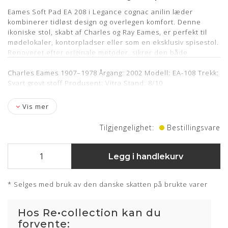
Eames Soft Pad EA 208 i Legance cognac anilin læder
kombinerer tidløst design og overlegen komfort. Denne
ikoniske stol, skabt af Charles og Ray Eames, er perfekt til
mødelokaler, kontorpladser eller som en eksklusiv spisestol.
Renoveret efter originale metoder, sikrer den både
holdbarhed og stil. For dem, der søger moderne
designmøbler med klassisk æstetik og maksimal komfort,
Charles Eames 1907–1978 Årgang: 2002 Modell: EA-108 Trekk:
er
Svart grovt stoff Produsent: Vitra Stand: 8/10
Eames Soft Pad EA 208
det ideelle valg til både kontor,
møderum og spisestue.
Vis mer
Tilgjengelighet:
Bestillingsvare
Specifikationer
Legg i handlekurv
Producent: Vitra
Designer: Charles Eames
* Selges med bruk av den danske skatten på brukte varer
Model: Ea-208 softpad (Full leather)
Stel: krom
Hos Re•collection kan du
Læder: Legance cognac
forvente: