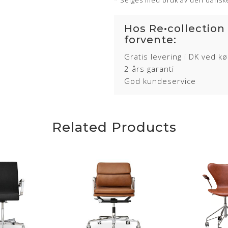
* Selges med bruk av den danske
Hos Re•collection
forvente:
Gratis levering i DK ved k
2 års garanti
God kundeservice
Related Products