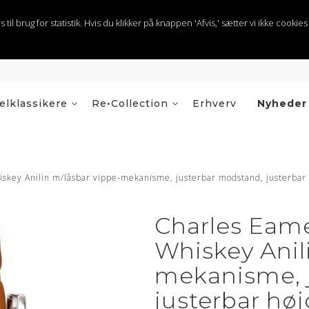
 brug for statistik. Hvis du klikker på knappen 'Afvis,' sætter vi ikke cookies t
lklassikere
Re•Collection
Erhverv
Nyheder
skey Anilin m/låsbar vippe-mekanisme, justerbar modstand, justerbar 
Charles Eam
Whiskey Anil
mekanisme, 
justerbar hø