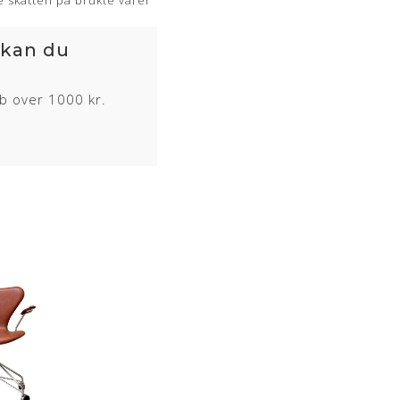
 skatten på brukte varer
 kan du
øb over 1000 kr.