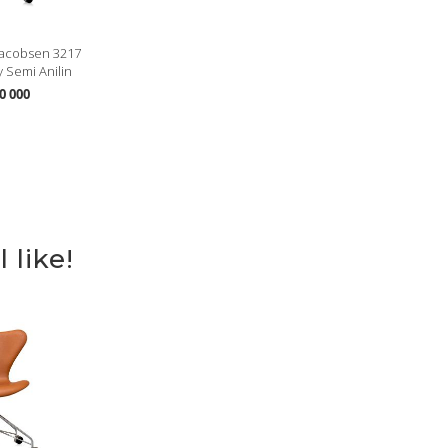
acobsen 3217
y Semi Anilin
0 000
 like!