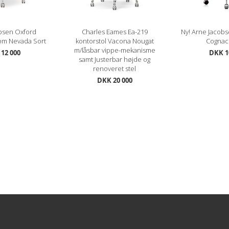
bsen Oxford
Charles Eames Ea-219
Ny! Arne Jacobs
rom Nevada Sort
kontorstol Vacona Nougat
Cognac 
m/låsbar vippe-mekanisme
12 000
DKK 1
samt Justerbar højde og
renoveret stel
DKK 20 000