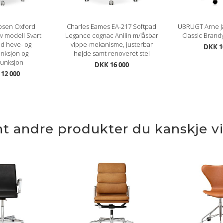
bsen Oxford
Charles Eames EA-217 Softpad
UBRUGT Arne J
av modell Svart
Legance cognac Anilin m/låsbar
Classic Brand
ed heve- og
vippe-mekanisme, justerbar
DKK 1
nksjon og
højde samt renoveret stel
funksjon
DKK 16 000
12 000
nt andre produkter du kanskje vil