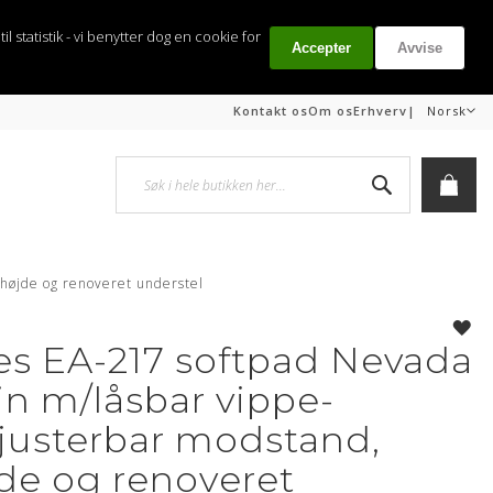
il statistik - vi benytter dog en cookie for
Accepter
Avvise
Språk
|
Kontakt os
Om os
Erhverv
Norsk
Søk
Min h
højde og renoveret understel
es EA-217 softpad Nevada
in m/låsbar vippe-
justerbar modstand,
jde og renoveret