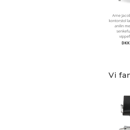
Arne Jaco
kontorstol l
anilin m
senkefu
vippe
DKK 
Vi fa