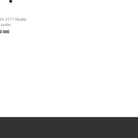
en 3117 Alaska
Anilin
0 000