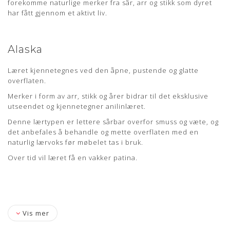
forekomme naturlige merker fra sår, arr og stikk som dyret
har fått gjennom et aktivt liv.
Alaska
Læret kjennetegnes ved den åpne, pustende og glatte
overflaten.
Merker i form av arr, stikk og årer bidrar til det eksklusive
utseendet og kjennetegner anilinlæret.
Denne lærtypen er lettere sårbar overfor smuss og væte, og
det anbefales å behandle og mette overflaten med en
naturlig lærvoks før møbelet tas i bruk.
Over tid vil læret få en vakker patina.
Vis mer