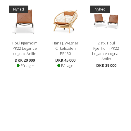
Nyhed
Nyhed
Poul Kjærholm
Hans J. Wegner
2 stk. Poul
PK22 Legance
Cirkelstolen
Kjærholm PK22
cognac Anilin
PP130
Legance cognac
Anilin
DKK 20 000
DKK 45 000
På lager
På lager
DKK 39 000