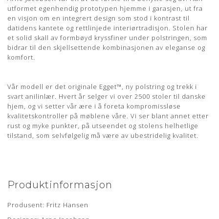
utformet egenhendig prototypen hjemme i garasjen, ut fra
Om læderet
en visjon om en integrert design som stod i kontrast til
datidens kantete og rettlinjede interiørtradisjon. Stolen har
Semi anilin læder har fået en ganske let
et solid skall av formbøyd kryssfiner under polstringen, som
overfladebehandling, hvilket bidrager til en højere slidstyrke
bidrar til den skjellsettende kombinasjonen av eleganse og
og lysægthed end den rene anilin læder.
komfort.
Huden kendetegnes ved det flotte naturlige udseende, men
samtidig med en stærk finish.
Vår modell er det originale Egget™, ny polstring og trekk i
Kendetegnene for denne lædertype er en god holdbarhed
svart anilinlær. Hvert år selger vi over 2500 stoler til danske
og brugervenlighed.
hjem, og vi setter vår ære i å foreta kompromissløse
kvalitetskontroller på møblene våre. Vi ser blant annet etter
CLASSIC
rust og myke punkter, på utseendet og stolens helhetlige
tilstand, som selvfølgelig må være av ubestridelig kvalitet.
Lædertypen har fået en let korrigering af overfladen hvilket
bidrager til god modstandsdygtighed.
Overfladen er smudsafvisende og vil ikke opnå patina.
CLASSIC læder er nem og praktisk og kræver næsten ingen
Produktinformasjon
vedligehold.
Produsent: Fritz Hansen
Dybere naturmærker (fedtstriber & lign. fra dyret kan
forekomme).