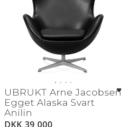
UBRUKT Arne Jacobsen
Gå
til
Egget Alaska Svart
begynnelsen
av
Anilin
bildegalleri
DKK 39 000