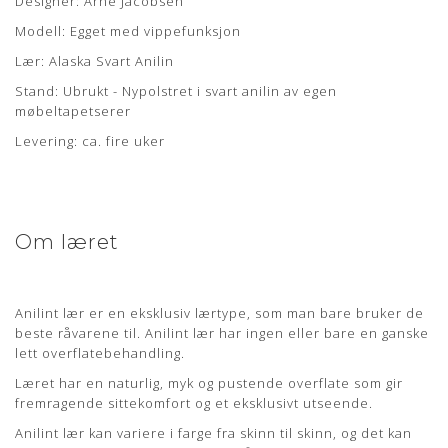
Designer: Arne Jacobsen
Lædertykkelse: 0,9-1,1 mm.
Modell: Egget med vippefunksjon
Læs mere om pleje og vedligeholdelse her
Lær: Alaska Svart Anilin
Stand: Ubrukt - Nypolstret i svart anilin av egen
møbeltapetserer
Levering: ca. fire uker
Om læret
Anilint lær er en eksklusiv lærtype, som man bare bruker de
beste råvarene til. Anilint lær har ingen eller bare en ganske
lett overflatebehandling.
Læret har en naturlig, myk og pustende overflate som gir
fremragende sittekomfort og et eksklusivt utseende.
Anilint lær kan variere i farge fra skinn til skinn, og det kan