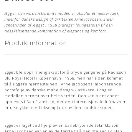
Ægget, den verdensberømte model, er absolut et mesterværk
indenfor danske design af arkitekten Arne Jacobsen. Siden
lanceringen af Ægget i 1958 bidrager loungestolen til den
tidsskelsættende kombination af elegance og komfort.
Produktinformation
Producent: Fritz Hansen
Designer: Arne Jacobsen
Egget ble opprinnelig skapt for å pryde gangene på Radisson
Model: Ægget med vippefunktion
Blu Royal Hotel i København i 1958, men har siden kommet
Læder: Classic Sort Semi Anilin
til å utgjøre hjørnesteinen i Arne Jacobsens imponerende
portefølje av danske møbeldesign-klassikere. I dag er
Ægget fåes både som renoveret og ubrugt model (se tilvalg)
modellen berømt over hele verden. Den kan blant annet
begge er nypolstret hos egen møbelpolstrer.
Læs mere her
oppleves i San Fransisco, der den internasjonale lufthavnen
Mål: Højde 104 cm, bredde 86 cm, dybde 79 cm,
er utsmykket med eksemplarer av den ikoniske stolen.
armlænshøjde 58 cm og sædehøjde 37 cm
Levering: ca. 4-6 uger
Egget er laget ved hjelp av en banebrytende teknikk, som
Stelnummer
Arne Jacobsen var en av de første til å benytte seg av. Han