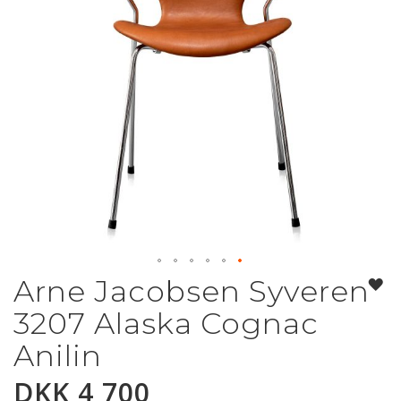
Arne Jacobsen Syveren
Gå
til
3207 Alaska Cognac
begynnelsen
av
Anilin
bildegalleri
DKK 4 700