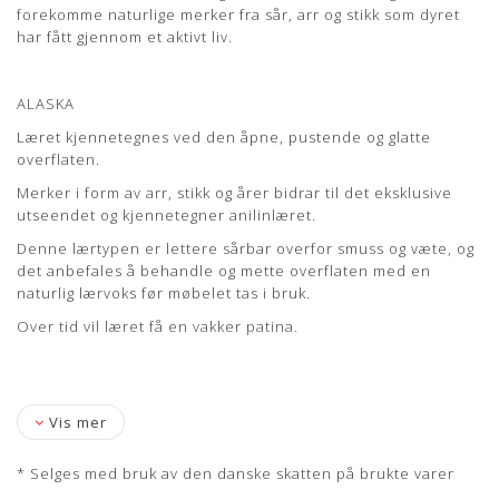
forekomme naturlige merker fra sår, arr og stikk som dyret
læderet blive smukt patineret.
har fått gjennom et aktivt liv.
Lædertykkelse: 0,8-1 mm.
Læs mere om pleje og vedligeholdelse her
ALASKA
Læret kjennetegnes ved den åpne, pustende og glatte
overflaten.
Merker i form av arr, stikk og årer bidrar til det eksklusive
utseendet og kjennetegner anilinlæret.
Denne lærtypen er lettere sårbar overfor smuss og væte, og
det anbefales å behandle og mette overflaten med en
naturlig lærvoks før møbelet tas i bruk.
Over tid vil læret få en vakker patina.
Vis mer
* Selges med bruk av den danske skatten på brukte varer