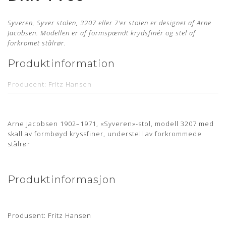
Syveren, Syver stolen, 3207 eller 7'er stolen er designet af Arne
Jacobsen. Modellen er af formspændt krydsfinér og stel af
forkromet stålrør.
Produktinformation
Producent: Fritz Hansen
Designer: Arne Jacobsen
Model: 3207
Arne Jacobsen 1902–1971, «Syveren»-stol, modell 3207 med
Sædehøjde: 44,5 cm - med mulighed for benforlængelse
skall av formbøyd kryssfiner, understell av forkrommede
stålrør
Armlænshøjde: Ca. 68,5 cm (uden benforlængelse)
Læder: Alaska Cognac Anilin
Stand: Renoveret, originalt møbel, som er nypolstret hos
Produktinformasjon
egen møbelpolstrer.
Læs mere her
Leveringstid: ca. 4 uger
Mangler du en ny polstring til din Arne Jacobsen stol?
Produsent: Fritz Hansen
Bestil
din polstring her