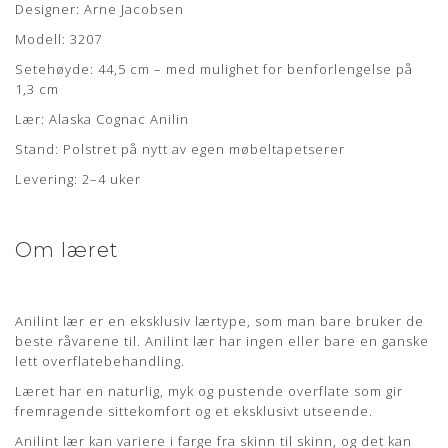
Designer: Arne Jacobsen
Om læderet
Modell: 3207
Setehøyde: 44,5 cm – med mulighet for benforlengelse på
Anilin læder er en eksklusiv lædertype, hvor råvarer fra kun
1,3 cm
det bedste sorteringsniveau er anvendt. Anilin læder har
Lær: Alaska Cognac Anilin
ingen eller kun en ganske let overfladebehandling.
Stand: Polstret på nytt av egen møbeltapetserer
Læderet har en naturlig rå, blød og åndbar overflade som
bidrager til en fremragende siddekomfort samt det
Levering: 2–4 uker
eksklusive udseende.
Anilin læder kan variere i farve fra skind til skind og der kan
forekomme naturlige mærker fra sår, ar og stikmærker, som
Om læret
dyret har fået gennem sit aktive liv.
ALASKA
Anilint lær er en eksklusiv lærtype, som man bare bruker de
beste råvarene til. Anilint lær har ingen eller bare en ganske
Læderet er kendetegnet ved dens åbne, åndbare og glatte
lett overflatebehandling.
overflade. Mærker i form af ar, stikmærker og årer bidrager
til det eksklusive udseende og kendetegner anilin læderet.
Læret har en naturlig, myk og pustende overflate som gir
Denne lædertype er modtagelig over for smuds og væsker og
fremragende sittekomfort og et eksklusivt utseende.
det anbefales, at behandle samt mætte overfladen med en
Anilint lær kan variere i farge fra skinn til skinn, og det kan
naturlig lædervoks inden brug af møblet. Med tiden vil