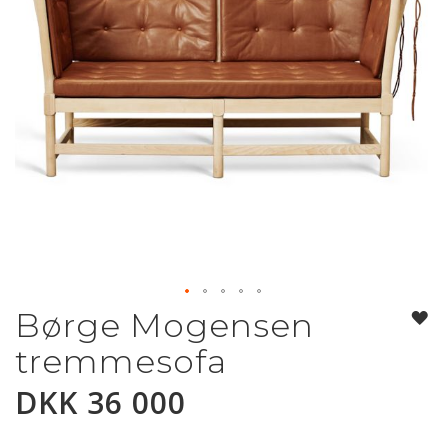
Børge Mogensen
Gå
til
tremmesofa
begynnelsen
av
DKK 36 000
bildegalleri