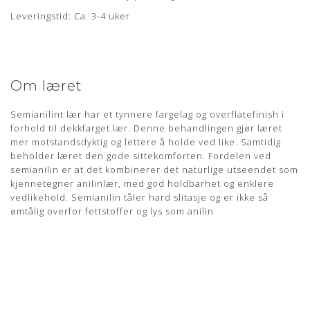
Leveringstid: Ca. 3-4 uker
Om læret
Semianilint lær har et tynnere fargelag og overflatefinish i
forhold til dekkfarget lær. Denne behandlingen gjør læret
mer motstandsdyktig og lettere å holde ved like. Samtidig
beholder læret den gode sittekomforten. Fordelen ved
semianilin er at det kombinerer det naturlige utseendet som
kjennetegner anilinlær, med god holdbarhet og enklere
vedlikehold. Semianilin tåler hard slitasje og er ikke så
ømtålig overfor fettstoffer og lys som anilin