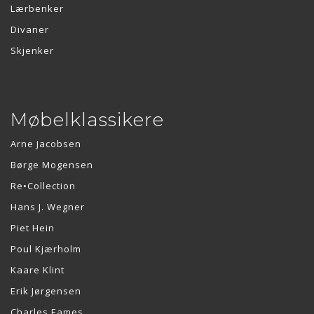
Lærbenker
Divaner
Skjenker
Møbelklassikere
Arne Jacobsen
Børge Mogensen
Re•Collection
Hans J. Wegner
Piet Hein
Poul Kjærholm
Kaare Klint
Erik Jørgensen
Charles Eames