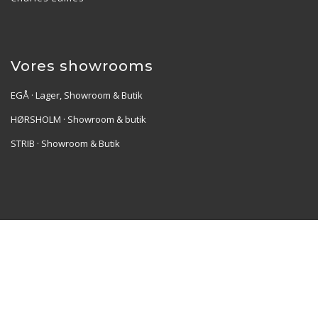
Vores showrooms
EGÅ · Lager, Showroom & Butik
HØRSHOLM · Showroom & butik
STRIB · Showroom & Butik
Re•Collection ApS | Muslingevej 36, 8250 Egå | CVR:
41550856