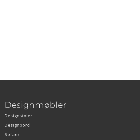
Designmøbler
Designstoler
Designbord
Sofaer