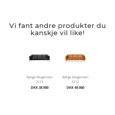
Vi fant andre produkter du
kanskje vil like!
Børge Mogensen
Børge Mogensen
2213
2212
DKK 38 000
DKK 48 000