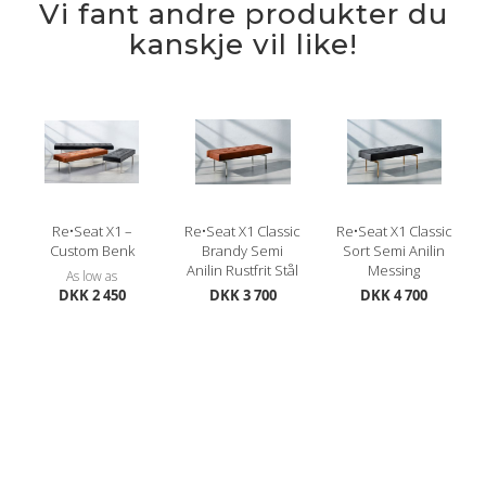
Vi fant andre produkter du
kanskje vil like!
Re•Seat X1 –
Re•Seat X1 Classic
Re•Seat X1 Classic
Custom Benk
Brandy Semi
Sort Semi Anilin
Anilin Rustfrit Stål
Messing
As low as
DKK 2 450
DKK 3 700
DKK 4 700