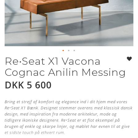
Re•Seat X1 Vacona
Gå
til
Cognac Anilin Messing
begynnelsen
av
DKK 5 600
bildegalleri
Bring et strejf af komfort og elegance ind i dit hjem med vores
Re
•
Seat X1 Bænk.
Designet stemmer overens med klassisk dansk
design, med inspiration fra moderne arkitektur, mode og
tidligere ikoniske designere. Re
•
Seat er et flot eksempel på
brugen af enkle og skarpe linjer, og møblet har evnen til at give
et sidste touch på ethvert rum.