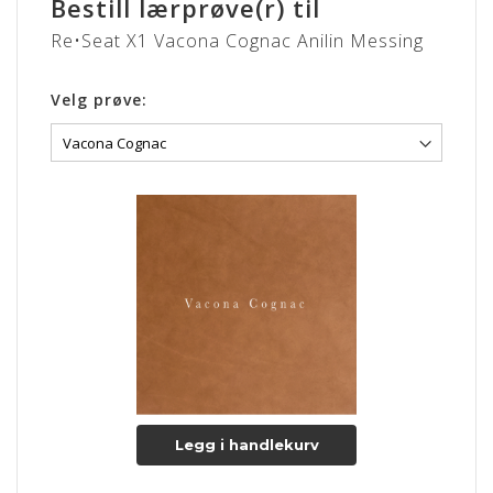
Bestill lærprøve(r) til
moderne i tiden. Nyt og skinnende messing giver et varmt
Re•Seat X1 Vacona Cognac Anilin Messing
udtryk, som vil pynte i alle rum. Metallet skiller sig ud fra
andre farver, og er en nem måde skabe kontrakt til typiske
farver som sort, blå eller grå.
Velg prøve:
VACONA
Læderet er en ren anilin læder med en specialbehandlet
overflade med en helt særlig glans. VACONA er en unik anilin
læder som i brug bliver smukt patineret.
Læderet er særligt velegnet til polstring af design møbler da
netop denne lædertype, gør sig yderst bemærket med sin
smukke overflade.
En naturlig overfladestruktur i form af mærker fra ar
understreger anilin læderets unikke karakter. Med tiden og
gennem daglig brug, vil læderets glans bevares og forbedres
og gør dermed lædertypen endnu mere eksklusiv.
Lædertykkelse: 1-1,2 mm.
Legg i handlekurv
Læs mere om pleje og vedligeholdelse her