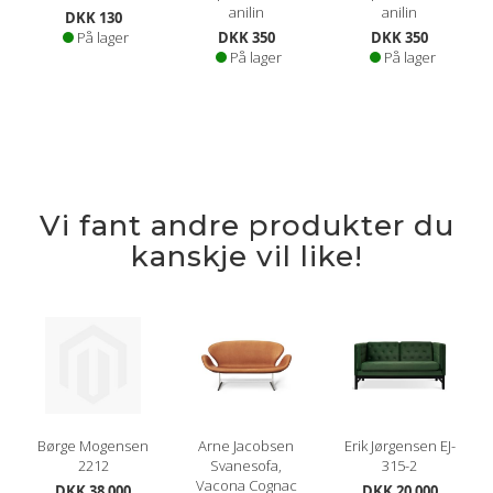
anilin
anilin
DKK 130
På lager
DKK 350
DKK 350
På lager
På lager
Vi fant andre produkter du
kanskje vil like!
Børge Mogensen
Arne Jacobsen
Erik Jørgensen EJ-
2212
Svanesofa,
315-2
Vacona Cognac
DKK 38 000
DKK 20 000