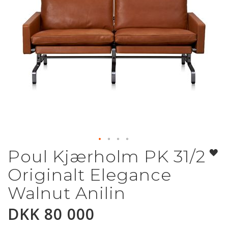
Poul Kjærholm PK 31/2
Gå
til
Originalt Elegance
begynnelsen
av
Walnut Anilin
bildegalleri
DKK 80 000