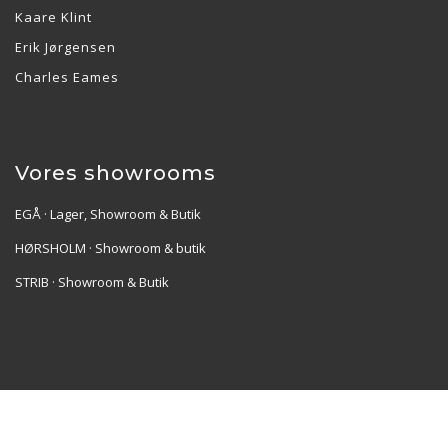
Kaare Klint
Erik Jørgensen
Charles Eames
Vores showrooms
EGÅ · Lager, Showroom & Butik
HØRSHOLM · Showroom & butik
STRIB · Showroom & Butik
Re•Collection ApS | Muslingevej 36, 8250 Egå | CVR:
41550856