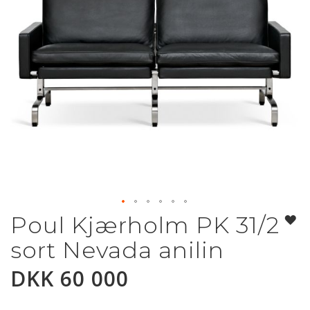
Poul Kjærholm PK 31/2
Gå
til
sort Nevada anilin
begynnelsen
av
DKK 60 000
bildegalleri