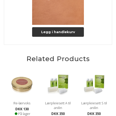
Legg i handlekurv
Related Products
Re-lærvoks
Lærpleiesett A til
Lærpleiesett S til
anilin
anilin
DKK 130
På lager
DKK 350
DKK 350