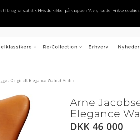
 brug for statistik. Hvis du klikker på knappen 'Afvis,' sætter vi ikke cookies t
elklassikere
Re•Collection
Erhverv
Nyheder
gget Originalt Elegance Walnut Anilin
Arne Jacobs
Elegance Wal
DKK 46 000