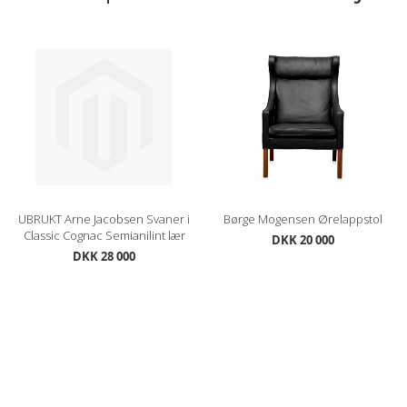
UBRUKT Arne Jacobsen Svaner i
Børge Mogensen Ørelappstol
Classic Cognac Semianilint lær
DKK 20 000
DKK 28 000