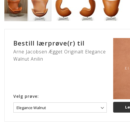
Gå
til
begynnelsen
Bestill lærprøve(r) til
av
bildegalleri
Arne Jacobsen Ægget Originalt Elegance
Walnut Anilin
Velg prøve:
Le