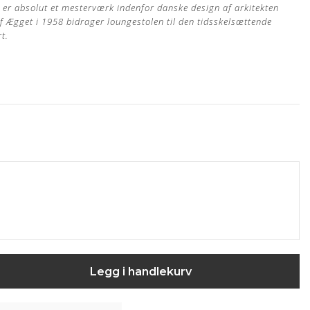
er absolut et mesterværk indenfor danske design af arkitekten
f Ægget i 1958 bidrager loungestolen til den tidsskelsættende
t.
 Anilin fra Sørensen Læder
et hos egen møbelpolstrer.
Læs mere her
m, dybde 79 cm, armlænshøjde 58 cm og sædehøjde 37 cm
Legg i handlekurv