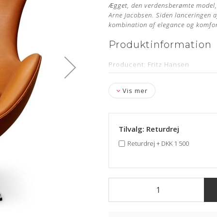
Ægget
, den verdensberømte model, 
Arne Jacobsen. Siden lanceringen a
kombination af elegance og komfor
Produktinformation
Producent: Fritz Hansen
Designer: Arne Jacobsen
Vis mer
Model: Ægget med vippefunktion
Læder: Original Elegance Walnut
Stand: Renoveret samt nypolstr
Tilvalg: Returdrej
Mål: Højde 104 cm, bredde 86 c
Returdrej
+
DKK 1 500
Leveringstid: ca. 4-6 uger