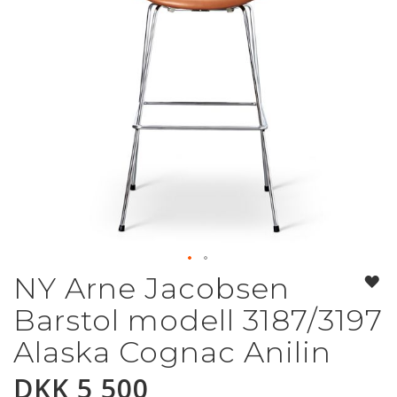
NY Arne Jacobsen
Gå
til
Barstol modell 3187/3197
begynnelsen
av
Alaska Cognac Anilin
bildegalleri
DKK 5 500