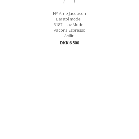
NY Arne Jacobsen
Barstol modell
3187 - Lav Modell
Vacona Espresso
Anilin
DKK 6 500