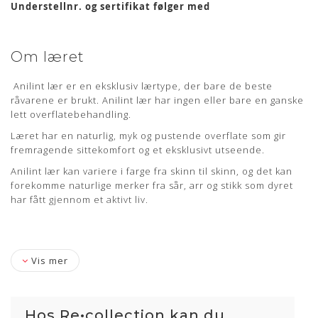
Understellnr. og sertifikat følger med
Om læret
Anilint lær er en eksklusiv lærtype, der bare de beste
råvarene er brukt. Anilint lær har ingen eller bare en ganske
lett overflatebehandling.
Læret har en naturlig, myk og pustende overflate som gir
fremragende sittekomfort og et eksklusivt utseende.
Anilint lær kan variere i farge fra skinn til skinn, og det kan
forekomme naturlige merker fra sår, arr og stikk som dyret
har fått gjennom et aktivt liv.
Vis mer
Hos Re•collection kan du