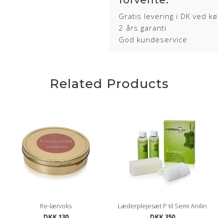
forvente:
Gratis levering i DK ved k
2 års garanti
God kundeservice
Related Products
Re-lærvoks
Læderplejesæt P til Semi Anilin
DKK 130
DKK 350