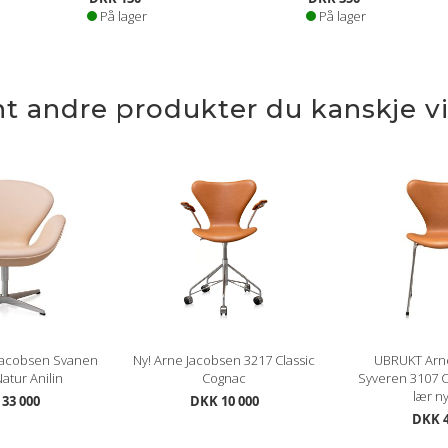
På lager
På lager
nt andre produkter du kanskje vil
Jacobsen Svanen
Ny! Arne Jacobsen 3217 Classic
UBRUKT Arn
atur Anilin
Cognac
Syveren 3107 C
lær ny
33 000
DKK 10 000
DKK 4