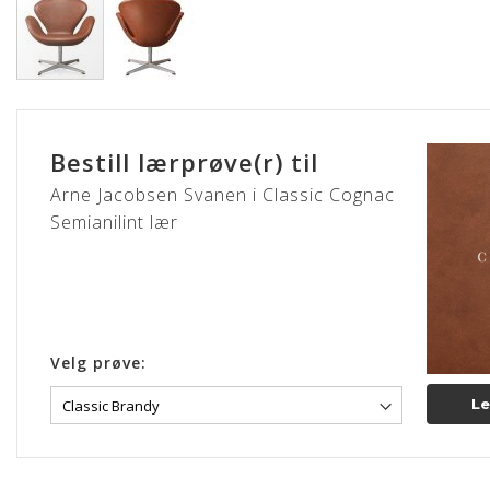
Gå
til
begynnelsen
Bestill lærprøve(r) til
av
bildegalleri
Arne Jacobsen Svanen i Classic Cognac
Semianilint lær
Velg prøve:
Le