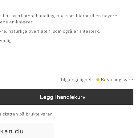
ke lett overflatebehandling, noe som bidrar til en høyere
rene anilinlæret.
, naturlige overflaten, som også er slitesterk.
nnlig.
Tilgjengelighet:
Bestillingsvare
Legg i handlekurv
 skatten på brukte varer
 kan du