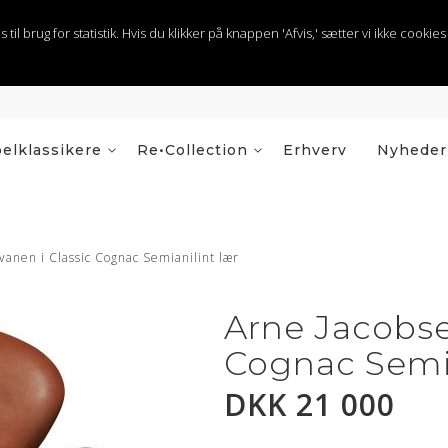
 brug for statistik. Hvis du klikker på knappen 'Afvis,' sætter vi ikke cookies t
elklassikere
Re•Collection
Erhverv
Nyheder
vanen i Classic Cognac Semianilint lær
Arne Jacobse
Cognac Semia
DKK 21 000