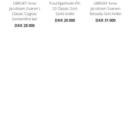
UBRUKT Arne
Poul Kjærholm PK-
UBRUKT Arne
Jacobsen Svaner i
22 Classic Sort
Jacobsen Svanen
Classic Cognac
Semi Anilin
Nevada Sort Anilin
Semianilint lær
DKK 20 000
DKK 31 000
DKK 28 000