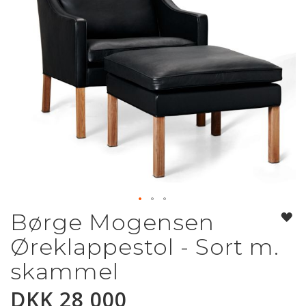
Børge Mogensen
Gå
til
Øreklappestol - Sort m.
begynnelsen
av
skammel
bildegalleri
DKK 28 000