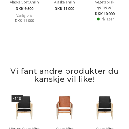
Alaska Sort Anilin
Alaska anilin
vegetabilsk
kjernelær
Spesialpris
DKK 9 500
DKK 11 000
DKK 10 000
Vanlig pris
På lager
DKK 11 000
Vi fant andre produkter du
kanskje vil like!
-14%
Ubrugt Kaare Klint
Kaare Klint
Kaare Klint