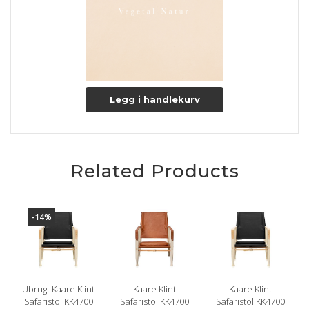
Overfladen vil med tiden ændre udtryk, startende fra en lås
let pink farve til en lettere lys nøddebrun farve.
Lædertykkelse: 1,2-1,4 mm.
Læs mere om pleje og vedligeholdelse her
Legg i handlekurv
Related Products
-14%
Ubrugt Kaare Klint
Kaare Klint
Kaare Klint
Safaristol KK4700
Safaristol KK4700
Safaristol KK4700