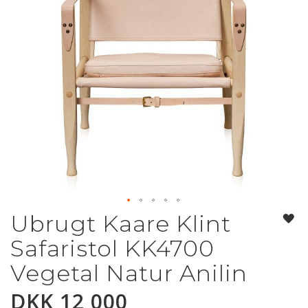
Ubrugt Kaare Klint
Gå
til
Safaristol KK4700
begynnelsen
av
Vegetal Natur Anilin
bildegalleri
DKK 12 000