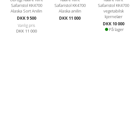
Safaristol KK4700
Safaristol KK4700
Safaristol KK4700
Alaska Sort Anilin
Alaska anilin
vegetabilsk
kjernelær
Spesialpris
DKK 9 500
DKK 11 000
DKK 10 000
Vanlig pris
På lager
DKK 11 000