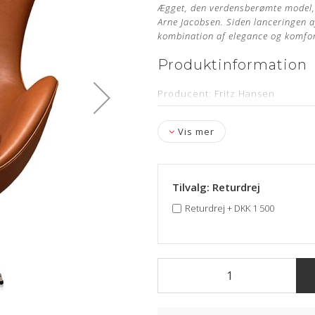
Ægget, den verdensberømte model, 
Arne Jacobsen. Siden lanceringen a
kombination af elegance og komfor
Produktinformation
Producent: Fritz Hansen
Designer: Arne Jacobsen
Vis mer
Model: Ægget med vippefunktion (
Læder: Original Elegance Walnut
Stand: Ubrut samt nypolstret ho
Tilvalg: Returdrej
Mål: Højde 104 cm, bredde 86 c
Returdrej
+
DKK 1 500
Levering: Ca. 4-6 uger
Om læderet
Anilin læder er en eksklusiv læd
anvendt. Anilin læder har ingen 