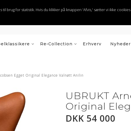
 brug for statistik. Hvis du klikker på knappen 'Afvis,' sætter vi ikke cookies t
elklassikere
Re•Collection
Erhverv
Nyheder
obsen Egget Original Elegance Valnøtt Anilin
UBRUKT Arne
Original Eleg
DKK 54 000