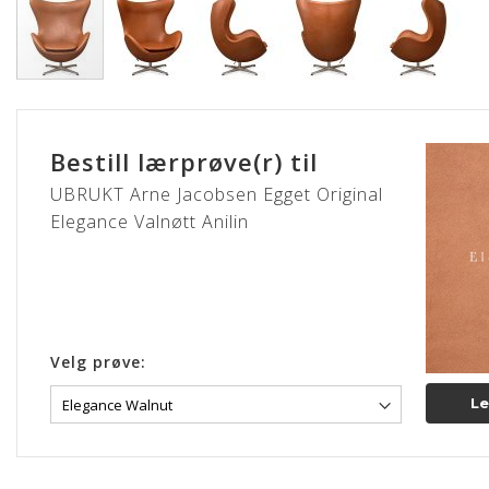
Gå
til
begynnelsen
Bestill lærprøve(r) til
av
bildegalleri
UBRUKT Arne Jacobsen Egget Original
Elegance Valnøtt Anilin
Velg prøve:
Le