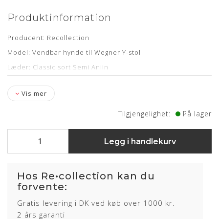
Produktinformation
Producent: Recollection
Model: Vendbar hynde til Wegner Y-stol
Læder: Classic sort Semi Aniin
Vis mer
Tilgjengelighet:
På lager
Om læderet
Semi anilin læder har fået en ganske let
Legg i handlekurv
overfladebehandling, hvilket bidrager til en højere slidstyrke
og lysægthed end den rene anilin læder.
Huden kendetegnes ved det flotte naturlige udseende, men
Hos Re•collection kan du
samtidig med en stærk finish.
forvente:
Kendetegnene for denne lædertype er en god holdbarhed
Gratis levering i DK ved køb over 1000 kr.
og brugervenlighed.
2 års garanti