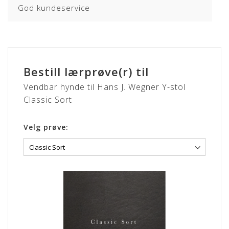
CLASSIC
God kundeservice
Lædertypen har fået en let korrigering af overfladen hvilket
bidrager til god modstandsdygtighed.
Overfladen er smudsafvisende og vil ikke opnå patina.
CLASSIC læder er nem og praktisk og kræver næsten ingen
Bestill lærprøve(r) til
vedligehold.
Vendbar hynde til Hans J. Wegner Y-stol
Dybere naturmærker (fedtstriber & lign. fra dyret kan
Classic Sort
forekomme).
Lædertykkelse: 0,9-1,1 mm.
Velg prøve:
Læs mere om pleje og vedligeholdelse her