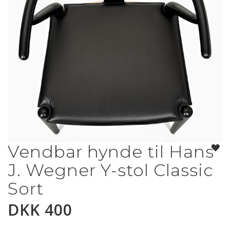
Vendbar hynde til Hans
Gå
til
J. Wegner Y-stol Classic
begynnelsen
av
Sort
bildegalleri
DKK 400