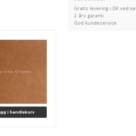
Om læderet
Gratis levering i DK ved k
2 års garanti
Anilin læder er en eksklusiv læd
God kundeservice
anvendt. Anilin læder har ingen 
Læderet har en naturlig rå, blø
siddekomfort samt det eksklusi
Anilin læder kan variere i farve 
sår, ar og stikmærker, som dyret 
NEVADA
Læderet er kendetegnet ved den 
Mærker i form af ar, stikmærker 
anilin læderet.
NEVADA er naturligt beskyttet på
Lædertykkelse: 1-1,2 mm.
gg i handlekurv
Læs mere om pleje og vedligeho