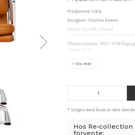
Producent: Vitra
Designer: Charles Eames
Model: Ea-208 softpad
Læder: Nevada Whiskey Anilin
Charles Eames 1907–1978 Årgang: 
Stand: Renoveret og polstret ho
Stand: 8/10
Funktion: Drejelig fod
Vis mer
Mål: H: 83 x B: 52,5 x D: 59 x Ar
Levering: 4-6 uger
* Selges med bruk av den danske
Hos Re•collection
forvente: