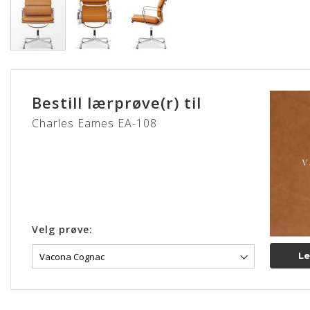
Gå
til
begynnelsen
Bestill lærprøve(r) til
av
bildegalleri
Charles Eames EA-108
Velg prøve:
Le