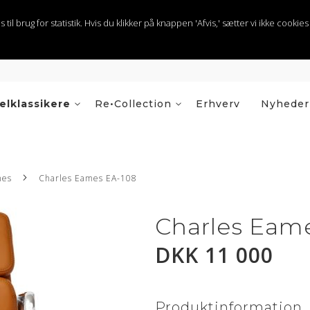
 brug for statistik. Hvis du klikker på knappen 'Afvis,' sætter vi ikke cookies t
elklassikere
Re•Collection
Erhverv
Nyheder
mes
Charles Eames EA-108
Charles Eam
DKK 11 000
Produktinformation