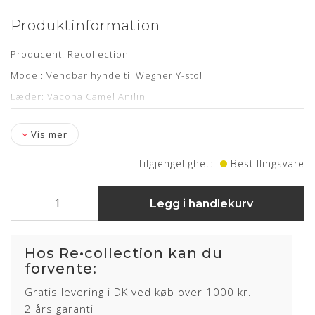
Produktinformation
Producent: Recollection
Model: Vendbar hynde til Wegner Y-stol
Læder: Vacona Camel Anilin
Vis mer
Tilgjengelighet:
Bestillingsvare
Om læderet
Anilin læder er en eksklusiv lædertype, hvor råvarer fra kun
Legg i handlekurv
det bedste sorteringsniveau er anvendt. Anilin læder har
ingen eller kun en ganske let overfladebehandling.
Læderet har en naturlig rå, blød og åndbar overflade som
Hos Re•collection kan du
bidrager til en fremragende siddekomfort samt det
forvente:
eksklusive udseende.
Gratis levering i DK ved køb over 1000 kr.
Anilin læder kan variere i farve fra skind til skind og der kan
2 års garanti
forekomme naturlige mærker fra sår, ar og stikmærker, som