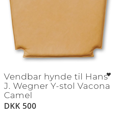
Vendbar hynde til Hans
Gå
til
J. Wegner Y-stol Vacona
begynnelsen
av
Camel
bildegalleri
DKK 500