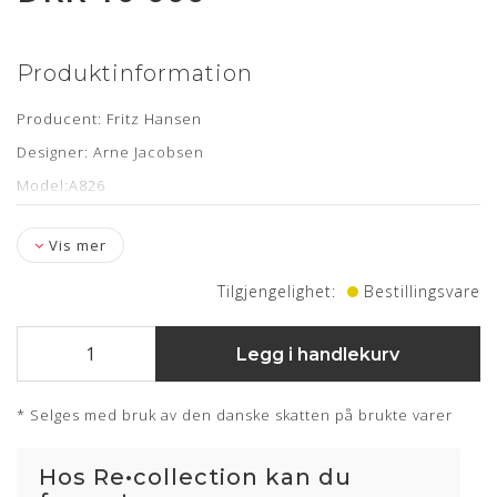
Produktinformation
Producent: Fritz Hansen
Designer: Arne Jacobsen
Model:A826
Bordplade: Top af hvid laminat og aluminiumskant.
Vis mer
Årgang: 2007
Stand: fremstår i Pæn stand
Tilgjengelighet:
Bestillingsvare
Mål: Højde 71 cm og diameter 145 cm
Levering: kontakt os for estimat
Legg i handlekurv
* Selges med bruk av den danske skatten på brukte varer
Hos Re•collection kan du