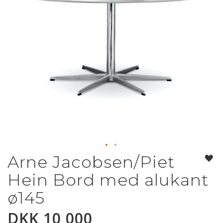
Arne Jacobsen/Piet
Gå
til
Hein Bord med alukant
begynnelsen
av
ø145
bildegalleri
DKK 10 000