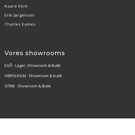
Kaare Klint
Erik Jørgensen
Charles Eames
Vores showrooms
EGÅ · Lager, Showroom & Butik
HØRSHOLM · Showroom & butik
STRIB · Showroom & Butik
Re•Collection ApS | Muslingevej 36, 8250 Egå | CVR:
41550856