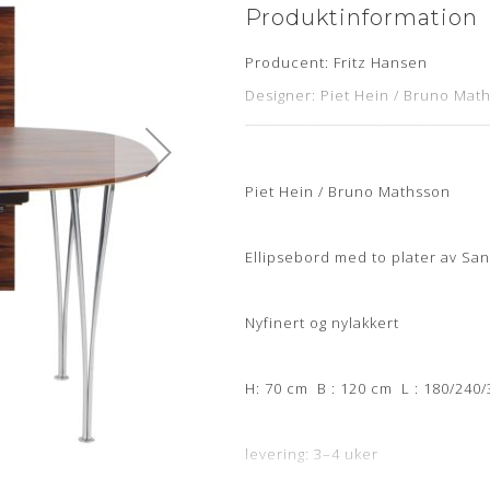
Produktinformation
Producent: Fritz Hansen
Designer: Piet Hein / Bruno Mat
Mål: Højde 70 cm, længde 180/2
Stand: Nyfineret samt nylakeret
Piet Hein / Bruno Mathsson
Levering: ca. 4-6 uger
Ellipsebord med to plater av Sa
Nyfinert og nylakkert
H: 70 cm B : 120 cm L : 180/240
levering: 3–4 uker