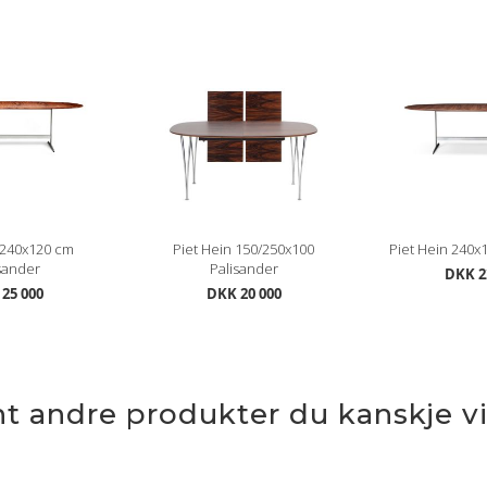
 240x120 cm
Piet Hein 150/250x100
Piet Hein 240x
sander
Palisander
DKK 2
25 000
DKK 20 000
nt andre produkter du kanskje vil