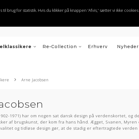
 brug for statistik. Hvis du klikker på knappen 'Afvis,' sætter vi ikke cookies t
elklassikere
Re•Collection
Erhverv
Nyheder
ikere
Arne Jacobsen
Jacobsen
902-1971) har om nogen sat dansk design på verdenskortet, og de
kker af brugskunst, der kom fra hans hånd. Ægget, Svanen, Myren 
alitet og tidløse design gør, at de stadig er eftertragtede verden 