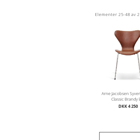
Elementer
25
-
48
av
2
Arne Jacobsen Syve
Classic Brandy 
DKK 4 250