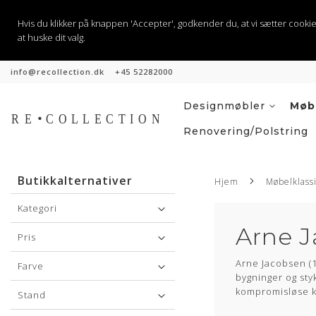
Hvis du klikker på knappen 'Accepter', godkender du, at vi sætter cookies til
at huske dit valg.
info@recollection.dk
+45 52282000
Hopp
til
innhold
Designmøbler
Møb
Renovering/polstring
Butikkalternativer
Hjem
Møbelklass
Kategori
Arne 
Pris
Arne Jacobsen (1
Farve
bygninger og sty
kompromisløse kv
Stand