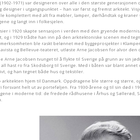
(1902-1971) var designeren over alle i den største generasjonen 
 designer i utgangspunktet – han var først og fremst arkitekt. Vis
e komplettert med alt fra møbler, lamper, dørhåndtak og kraner so
ene og langt inn i folkesjelen.
ier i 1920 skapte sensasjon i verden med den gryende modernism
, og i 1929 trådte han inn på den arkitektoniske scenen med tegn
pmerksomheten ble raskt belønnet med byggeprosjekter i Klampen
lavista og Bellevue-teateret, utløste Arne Jacobsen for alvor den
e Arne Jacobsen tvunget til å flykte til Sverige på grunn av sin jø
 all hast ro fra Skodsborg til Sverige. Med i båten var blant anne
ivt, og han tegnet både hus og tekstiler.
o arkitekten hjem til Danmark. Oppdragene ble større og større, 
i forsvant helt ut av porteføljen. Fra 1930-årene og til sin død i 
ngene i moderne tid: de fredede rådhusene i Århus og Søllerød, SA
n.