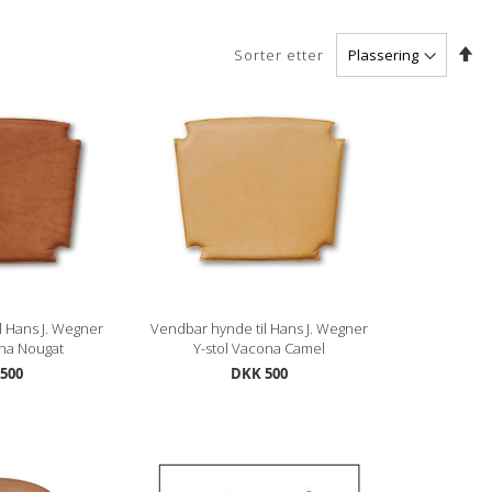
An
Sorter etter
s
re
l Hans J. Wegner
Vendbar hynde til Hans J. Wegner
ona Nougat
Y-stol Vacona Camel
500
DKK 500