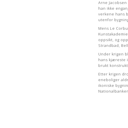
Arne Jacobsen 
han ikke engang
verkene hans bl
utenfor bygning
Mens Le Corbus
Kunstakademiet
oppsikt, og op
Strandbad, Bel
Under krigen bl
hans kjæreste i
brukt konstrukt
Etter krigen dr
eneboliger aldr
ikoniske bygni
Nationalbanke