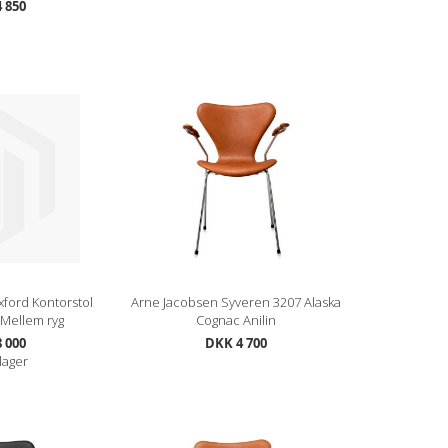
 850
ford Kontorstol
Arne Jacobsen Syveren 3207 Alaska
 Mellem ryg
Cognac Anilin
 000
DKK 4 700
lager