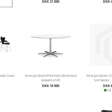
DKK 21 000
DKK 4
aska Svart
Arne Jacobsen/Piet Hein Bord med
Arne Jacobsen Ox
alukant ø145
Sort læder -
DKK 10 000
DKK 8
På 