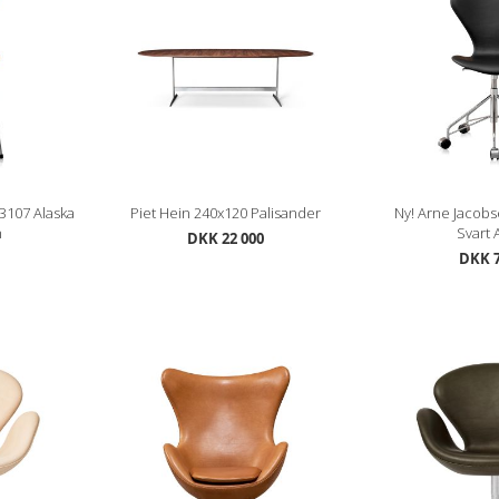
3107 Alaska
Piet Hein 240x120 Palisander
Ny! Arne Jacobs
n
Svart 
DKK 22 000
DKK 7