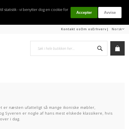
il statistik - vi benytter dog en cookie for
Accepter
Avvise
Språk
|
Kontakt os
Om os
Erhverv
Norsk
Søk
Min h
t er næsten ufatteligt så mange ikoniske møbler,
og Syveren er nogle af hans mest elskede klassikere, hvis
over i dag.