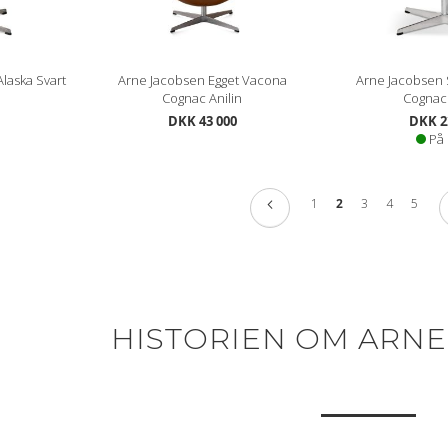
laska Svart
Arne Jacobsen Egget Vacona
Arne Jacobsen 
Cognac Anilin
Cognac 
DKK 43 000
DKK 2
På 
Side
Side
Forrige
Side
You're currently r
Side
Side
Side
1
2
3
4
5
HISTORIEN OM ARNE