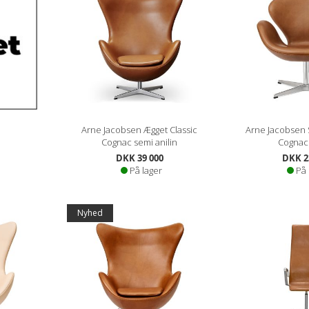
Arne Jacobsen Ægget Classic
Arne Jacobsen 
Cognac semi anilin
Cognac 
DKK 39 000
DKK 2
På lager
På 
Nyhed