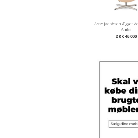
Arne Jacobsen Ægget Ve
Anilin
DKK 46 000