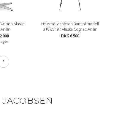
Svanen Alaska
NY Arne Jacobsen Barstol modell
Anilin
3187/3197 Alaska Cognac Anilin
2 000
DKK 6 500
lager
eading page
Side
Neste
 JACOBSEN