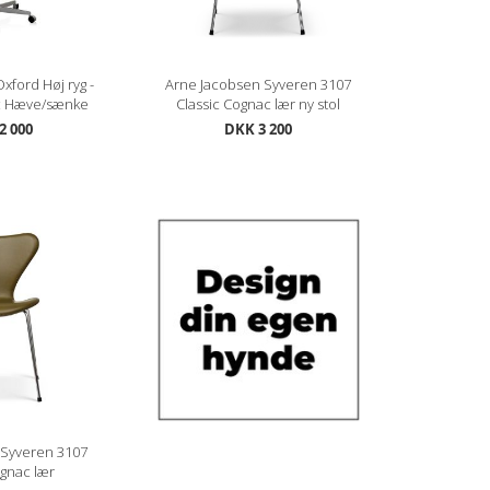
xford Høj ryg -
Arne Jacobsen Syveren 3107
c Hæve/sænke
Classic Cognac lær ny stol
2 000
DKK 3 200
 Syveren 3107
ognac lær