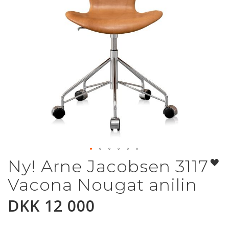
Ny! Arne Jacobsen 3117
Gå
til
Vacona Nougat anilin
begynnelsen
av
DKK 12 000
bildegalleri