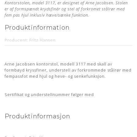
Kontorstolen, model 3117, er designet af Arne Jacobsen. Stolen
er af formspændt krydsfinér og stel af forkromet stålrør med
fem pas hjul inklusiv hæve/sænke funktion.
Produktinformation
Producent: Fritz Hansen
Designer: Arne Jacobsen
Model: 3117
Arne Jacobsen kontorstol, modell 3117 med skall av
Mål: Sædehøjde 47 cm - 55 cm
formbøyd kryssfiner, understell av forkrommede stålrør med
fempassfot med hjul og heve- og senkefunksjon.
Læder: Vacona Nougat Anilin
Stand: Ubrugt og nypolstret hos egen møbelpolstrer.
Læs
mere her
Sertifikat og understellnummer følger med
Leveringstid: Ca. 4 uger
Stelnummer medfølger samt 5 års garanti
Produktinformasjon
Om læderet
Anilin læder er en eksklusiv lædertype, hvor råvarer fra kun