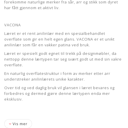
forekomme naturlige merker fra sår, arr og stikk som dyret
og gør dermed lædertypen endnu mere eksklusiv.
har fått gjennom et aktivt liv.
Lædertykkelse: 1-1,2 mm.
Læs mere om pleje og vedligeholdelse her
VACONA
Læret er et rent anilinlær med en spesialbehandlet
overflate som gir en helt egen glans. VACONA er et unikt
anilinlær som får en vakker patina ved bruk.
Læret er spesielt godt egnet til trekk på designmøbler, da
nettopp denne lærtypen tar seg svært godt ut med sin vakre
overflate.
En naturlig overflatestruktur i form av merker etter arr
understreker anilinlærets unike karakter.
Over tid og ved daglig bruk vil glansen i læret bevares og
forbedres og dermed gjøre denne lærtypen enda mer
eksklusiv.
Vis mer