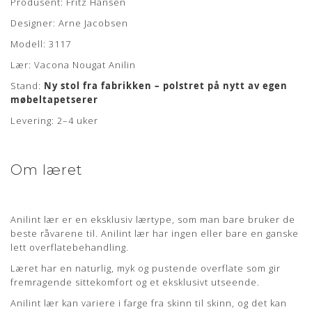
Produsent: Fritz Hansen
det bedste sorteringsniveau er anvendt. Anilin læder har
Designer: Arne Jacobsen
ingen eller kun en ganske let overfladebehandling.
Modell: 3117
Læderet har en naturlig rå, blød og åndbar overflade som
bidrager til en fremragende siddekomfort samt det
Lær: Vacona Nougat Anilin
eksklusive udseende.
Stand:
Ny stol fra fabrikken – polstret på nytt av egen
Anilin læder kan variere i farve fra skind til skind og der kan
møbeltapetserer
forekomme naturlige mærker fra sår, ar og stikmærker, som
Levering: 2–4 uker
dyret har fået gennem sit aktive liv.
VACONA
Om læret
Læderet er en ren anilin læder med en specialbehandlet
overflade med en helt særlig glans. VACONA er en unik anilin
læder som i brug bliver smukt patineret.
Anilint lær er en eksklusiv lærtype, som man bare bruker de
Læderet er særligt velegnet til polstring af design møbler da
beste råvarene til. Anilint lær har ingen eller bare en ganske
netop denne lædertype, gør sig yderst bemærket med sin
lett overflatebehandling.
smukke overflade.
Læret har en naturlig, myk og pustende overflate som gir
En naturlig overfladestruktur i form af mærker fra ar
fremragende sittekomfort og et eksklusivt utseende.
understreger anilin læderets unikke karakter. Med tiden og
Anilint lær kan variere i farge fra skinn til skinn, og det kan
gennem daglig brug, vil læderets glans bevares og forbedres