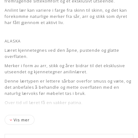
fremragende sittekomfort og et eksklusivt utseende.
Læs mere om pleje og vedligeholdelse her
Anilint lær kan variere i farge fra skinn til skinn, og det kan
forekomme naturlige merker fra sår, arr og stikk som dyret
har fått gjennom et aktivt liv.
ALASKA
Læret kjennetegnes ved den åpne, pustende og glatte
overflaten.
Merker i form av arr, stikk og årer bidrar til det eksklusive
utseendet og kjennetegner anilinlæret.
Denne lærtypen er lettere sårbar overfor smuss og væte, og
det anbefales å behandle og mette overflaten med en
naturlig lærvoks før møbelet tas i bruk.
Over tid vil læret få en vakker patina.
Vis mer