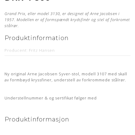
Grand Prix, eller model 3130, er designet af Arne Jacobsen i
1957.
Modellen er af formspændt krydsfinér og stel af forkromet
stålrør.
Produktinformation
Producent: Fritz Hansen
Designer: Arne Jacobsen
Model: 3130
Ny original Arne Jacobsen Syver-stol, modell 3107 med skall
Læder: Elegance India Red Anilin
av formbøyd kryssfiner, understell av forkrommede stålrør.
Stand: Ubrugt og nypolstret hos egen møbelpolstrer.
Læs
mere her
Understellnummer & og sertifikat følger med
Levering: 6-8 uger
Stelnummer medfølger samt 5 års garanti
Produktinformasjon
Mangler du en ny polstring til din Arne Jacobsen stol?
Bestil
din polstring her