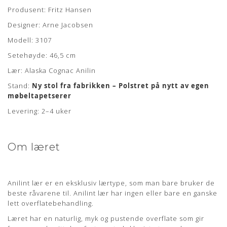
Om læderet
Produsent: Fritz Hansen
Designer: Arne Jacobsen
Anilin læder er en eksklusiv lædertype, hvor råvarer fra kun
det bedste sorteringsniveau er anvendt. Anilin læder har
Modell: 3107
ingen eller kun en ganske let overfladebehandling.
Setehøyde: 46,5 cm
Læderet har en naturlig rå, blød og åndbar overflade som
Lær: Alaska Cognac Anilin
bidrager til en fremragende siddekomfort samt det
eksklusive udseende.
Stand:
Ny stol fra fabrikken – Polstret på nytt av egen
møbeltapetserer
Anilin læder kan variere i farve fra skind til skind og der kan
forekomme naturlige mærker fra sår, ar og stikmærker, som
Levering: 2–4 uker
dyret har fået gennem sit aktive liv.
ELEGANCE
Om læret
Læderet er en ren anilin læder med ekstra fin sortering hvor
kun de bedste råhuder benyttes.
Anilint lær er en eksklusiv lærtype, som man bare bruker de
ELEGANCE læder kommer med en glat og blank vokset
beste råvarene til. Anilint lær har ingen eller bare en ganske
overflade og er naturligt beskyttet overfor smuds og pletter.
lett overflatebehandling.
Læderet vil patinere smukt med tiden.
Læret har en naturlig, myk og pustende overflate som gir
Lædertykkelse: 1,2-1,4 mm.