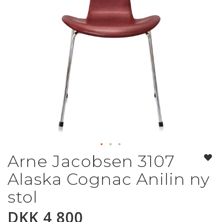
Arne Jacobsen 3107
Gå
til
Alaska Cognac Anilin ny
begynnelsen
av
stol
bildegalleri
DKK 4 800