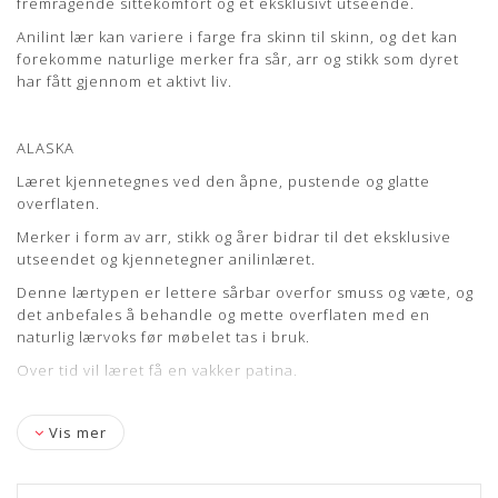
fremragende sittekomfort og et eksklusivt utseende.
Læs mere om pleje og vedligeholdelse her
Anilint lær kan variere i farge fra skinn til skinn, og det kan
forekomme naturlige merker fra sår, arr og stikk som dyret
har fått gjennom et aktivt liv.
ALASKA
Læret kjennetegnes ved den åpne, pustende og glatte
overflaten.
Merker i form av arr, stikk og årer bidrar til det eksklusive
utseendet og kjennetegner anilinlæret.
Denne lærtypen er lettere sårbar overfor smuss og væte, og
det anbefales å behandle og mette overflaten med en
naturlig lærvoks før møbelet tas i bruk.
Over tid vil læret få en vakker patina.
Vis mer