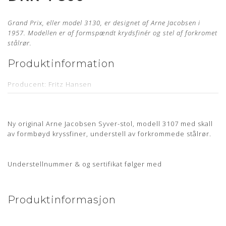
Grand Prix, eller model 3130, er designet af Arne Jacobsen i
1957.
Modellen er af formspændt krydsfinér og stel af forkromet
stålrør.
Produktinformation
Producent: Fritz Hansen
Designer: Arne Jacobsen
Model: 3130
Ny original Arne Jacobsen Syver-stol, modell 3107 med skall
Læder: Elegance Walnut Anilin
av formbøyd kryssfiner, understell av forkrommede stålrør.
Stand: Ubrugt og nypolstret hos egen møbelpolstrer.
Læs
mere her
Understellnummer & og sertifikat følger med
Levering: 6-8 uger
Stelnummer medfølger samt 5 års garanti
Produktinformasjon
Mangler du en ny polstring til din Arne Jacobsen stol?
Bestil
din polstring her