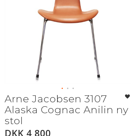
Arne Jacobsen 3107
Gå
til
Alaska Cognac Anilin ny
begynnelsen
av
stol
bildegalleri
DKK 4 800