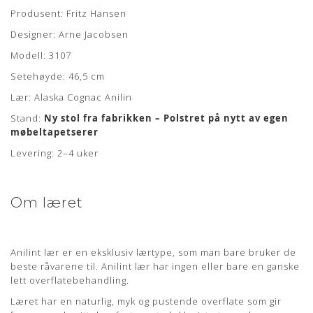
Om læderet
Produsent: Fritz Hansen
Designer: Arne Jacobsen
Anilin læder er en eksklusiv lædertype, hvor råvarer fra kun
det bedste sorteringsniveau er anvendt. Anilin læder har
Modell: 3107
ingen eller kun en ganske let overfladebehandling.
Setehøyde: 46,5 cm
Læderet har en naturlig rå, blød og åndbar overflade som
Lær: Alaska Cognac Anilin
bidrager til en fremragende siddekomfort samt det
eksklusive udseende.
Stand:
Ny stol fra fabrikken – Polstret på nytt av egen
møbeltapetserer
Anilin læder kan variere i farve fra skind til skind og der kan
forekomme naturlige mærker fra sår, ar og stikmærker, som
Levering: 2–4 uker
dyret har fået gennem sit aktive liv.
ELEGANCE
Om læret
Læderet er en ren anilin læder med ekstra fin sortering hvor
kun de bedste råhuder benyttes.
Anilint lær er en eksklusiv lærtype, som man bare bruker de
ELEGANCE læder kommer med en glat og blank vokset
beste råvarene til. Anilint lær har ingen eller bare en ganske
overflade og er naturligt beskyttet overfor smuds og pletter.
lett overflatebehandling.
Læderet vil patinere smukt med tiden.
Læret har en naturlig, myk og pustende overflate som gir
Lædertykkelse: 1,2-1,4 mm.