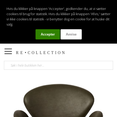
Hvis du klikker på knappen 'Accepter', godkender du, at vi sætter
cookies til brug for statistik. Hvis du klikker på knappen 'Afvis,' sætter
vi ikke cookies til statistik - vi benytter dog en cookie for at huske dit
valg.
Accepter
Avvise
Min
Toggle
Nav
Gå
til
slutten
av
bildegalleri