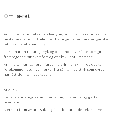
det bedste sorteringsniveau er anvendt. Anilin læder har
ingen eller kun en ganske let overfladebehandling.
Læderet har en naturlig rå, blød og åndbar overflade som
Om læret
bidrager til en fremragende siddekomfort samt det
eksklusive udseende.
Anilin læder kan variere i farve fra skind til skind og der kan
Anilint lær er en eksklusiv lærtype, som man bare bruker de
forekomme naturlige mærker fra sår, ar og stikmærker, som
beste råvarene til. Anilint lær har ingen eller bare en ganske
dyret har fået gennem sit aktive liv.
lett overflatebehandling.
ALASKA
Læret har en naturlig, myk og pustende overflate som gir
fremragende sittekomfort og et eksklusivt utseende.
Læderet er kendetegnet ved dens åbne, åndbare og glatte
Anilint lær kan variere i farge fra skinn til skinn, og det kan
overflade. Mærker i form af ar, stikmærker og årer bidrager
forekomme naturlige merker fra sår, arr og stikk som dyret
til det eksklusive udseende og kendetegner anilin læderet.
har fått gjennom et aktivt liv.
Denne lædertype er modtagelig over for smuds og væsker og
det anbefales, at behandle samt mætte overfladen med en
naturlig lædervoks inden brug af møblet. Med tiden vil
ALASKA
læderet blive smukt patineret.
Læret kjennetegnes ved den åpne, pustende og glatte
Lædertykkelse: 0,8-1 mm.
overflaten.
Læs mere om pleje og vedligeholdelse her
Merker i form av arr, stikk og årer bidrar til det eksklusive