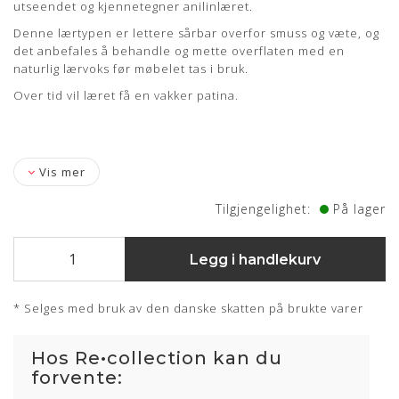
utseendet og kjennetegner anilinlæret.
Denne lærtypen er lettere sårbar overfor smuss og væte, og
det anbefales å behandle og mette overflaten med en
naturlig lærvoks før møbelet tas i bruk.
Over tid vil læret få en vakker patina.
Vis mer
Tilgjengelighet:
På lager
Legg i handlekurv
* Selges med bruk av den danske skatten på brukte varer
Hos Re•collection kan du
forvente: