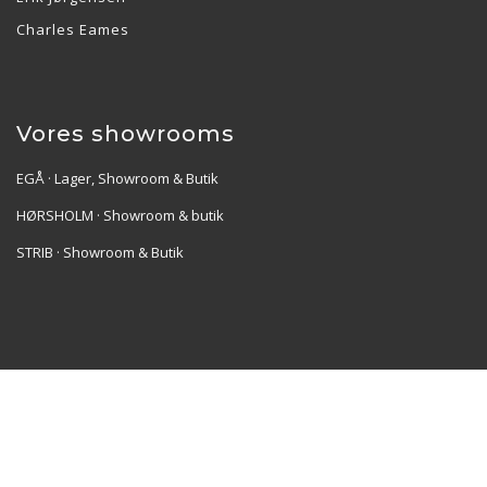
Charles Eames
Vores showrooms
EGÅ · Lager, Showroom & Butik
HØRSHOLM · Showroom & butik
STRIB · Showroom & Butik
Re•Collection ApS | Muslingevej 36, 8250 Egå | CVR:
41550856