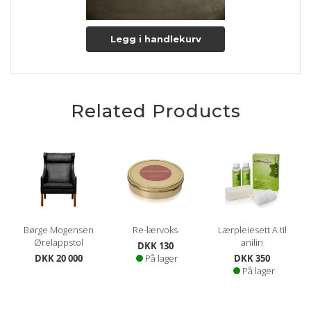
Legg i handlekurv
Related Products
Børge Mogensen
Re-lærvoks
Lærpleiesett A til
Ørelappstol
anilin
DKK 130
DKK 20 000
På lager
DKK 350
På lager