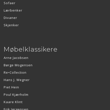
Sofaer
Lærbenker
Divaner
Skjenker
Møbelklassikere
Arne Jacobsen
Børge Mogensen
Re•Collection
Hans J. Wegner
Piet Hein
Poul Kjærholm
Kaare Klint
Erik Jørgensen