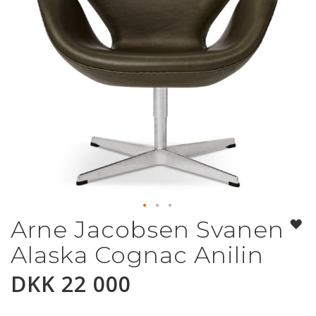
Arne Jacobsen Svanen
Gå
til
Alaska Cognac Anilin
begynnelsen
av
DKK 22 000
bildegalleri