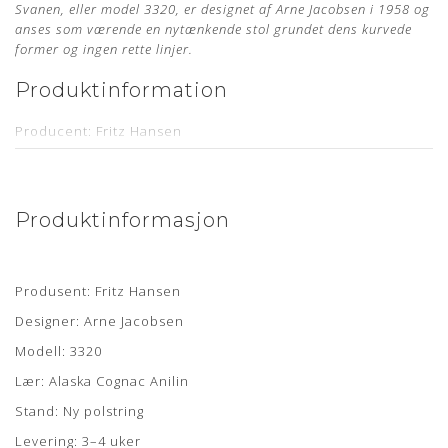
Svanen, eller model 3320, er designet af Arne Jacobsen i 1958 og
anses som værende en nytænkende stol grundet dens kurvede
former og ingen rette linjer.
Produktinformation
Producent: Fritz Hansen
Designer: Arne Jacobsen
Model: 3320
Produktinformasjon
.
Læder: Alaska Green Anilin
Stand: Renoveret, originalt møbel, som er nypolstret hos
egen møbelpolstrer.
Produsent: Fritz Hansen
Læs mere her
Levering: Ca. 4 uger
Designer: Arne Jacobsen
Showroom: Egå & Hørsholm
Modell: 3320
Lær: Alaska Cognac Anilin
Om læderet
Stand: Ny polstring
Anilin læder er en eksklusiv lædertype, hvor råvarer fra kun
Levering: 3–4 uker