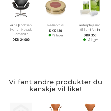
Arne Jacobsen
Re-lærvoks
Læderplejesæt P
Svanen Nevada
til Semi Anilin
DKK 130
Sort Anilin
På lager
DKK 350
DKK 24 000
På lager
Vi fant andre produkter du
kanskje vil like!