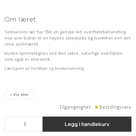
Om læret
Semianilint lær har fått en ganske lett overflatebehandling,
noe som bidrar til en høyere slitestyrke og lysekthet enn det
rene anilinlæret.
Huden kjennetegnes ved den vakre, naturlige overflaten,
som også er slitesterk.
Lærtypen er holdbar og brukervennlig.
Vis mer
Tilgjengelighet:
Bestillingsvare
Legg i handlekurv