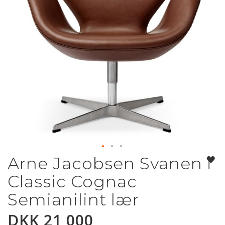
Arne Jacobsen Svanen i
Gå
til
Classic Cognac
begynnelsen
av
Semianilint lær
bildegalleri
DKK 21 000