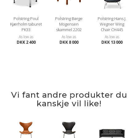
Polstring Poul
Polstring Børge
Polstring Hans J.
Kjærholm taburet
Mogensen
Wegner Wing
PK33
skammel 2202
Chair CH445
As low as
As low as
As low as
DKK 2 400
DKK 8 000
DKK 13 000
Vi fant andre produkter du
kanskje vil like!