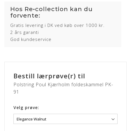
Vi påbegynder polstringen og fjerner evt. gammel
Hos Re•collection kan du
polstring uden beregning.
forvente:
Når polstringen er færdig, sendes PK-91(erne) retur til
Gratis levering i DK ved køb over 1000 kr.
dig og du modtager endnu en SMS fra vores chauffør.
2 års garanti
Leveringstid:
ca. 4-6 uger fra modtagelse.
God kundeservice
Læs mere om alle lædertyper her inkl. pleje og
vedligeholdelse
Bestill lærprøve(r) til
Polstring Poul Kjærholm foldeskammel PK-
91
Velg prøve: