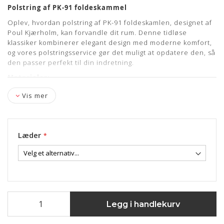
Polstring af PK-91 foldeskammel
Oplev, hvordan polstring af PK-91 foldeskamlen, designet af
Poul Kjærholm, kan forvandle dit rum. Denne tidløse
klassiker kombinerer elegant design med moderne komfort,
og vores polstringsservice gør det muligt at opdatere den, så
den passer perfekt til din indretning.
Materialer:
Lædermuligheder:
Nevada, Elegance, Vegeta
Vis mer
Inkluderet i prisen:
Afmontering af evt. gammel polstring/læder
Læder
Gratis afhentning & levering på brofaste øer
Efter du har bestilt:
Du modtager en SMS fra vores chauffør vedrørende
afhentning af din(e) PK-91(er).
Legg i handlekurv
Når vi har modtaget PK-91(erne), kontrollerer vi, om
den(de) er egnet til polstring.