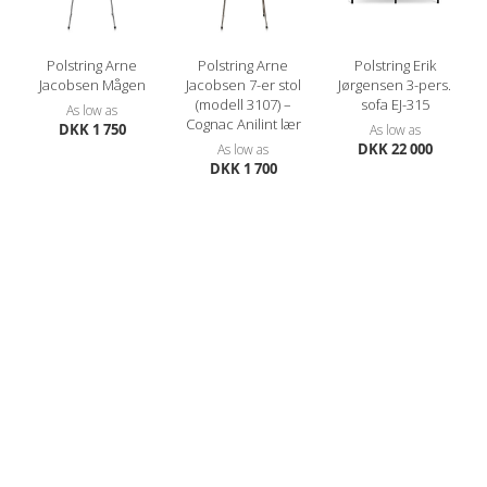
Polstring Arne
Polstring Arne
Polstring Erik
Jacobsen Mågen
Jacobsen 7-er stol
Jørgensen 3-pers.
(modell 3107) –
sofa EJ-315
As low as
Cognac Anilint lær
DKK 1 750
As low as
DKK 22 000
As low as
DKK 1 700