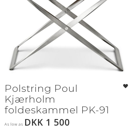
Polstring Poul
Gå
til
Kjærholm
begynnelsen
av
foldeskammel PK-91
bildegalleri
DKK 1 500
As low as