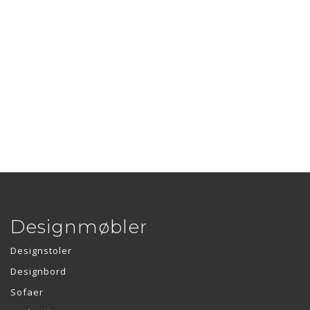
Designmøbler
Designstoler
Designbord
Sofaer