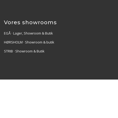
Vores showrooms
EGÅ · Lager, Showroom & Butik
HØRSHOLM · Showroom & butik
STRIB · Showroom & Butik
Re•Collection ApS | Muslingevej 36, 8250 Egå | CVR:
41550856