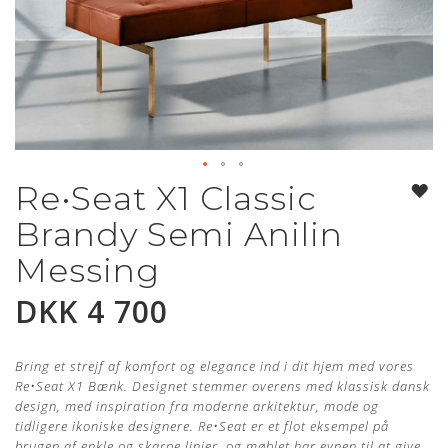
Re•Seat X1 Classic
Gå
til
Brandy Semi Anilin
begynnelsen
av
Messing
bildegalleri
DKK 4 700
Bring et strejf af komfort og elegance ind i dit hjem med vores
Re
•
Seat X1 Bænk.
Designet stemmer overens med klassisk dansk
design, med inspiration fra moderne arkitektur, mode og
tidligere ikoniske designere. Re
•
Seat er et flot eksempel på
brugen af enkle og skarpe linjer, og møblet har evnen til at give