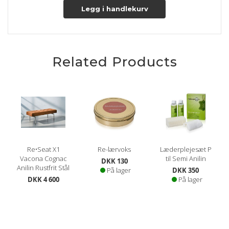
Legg i handlekurv
Related Products
Re•Seat X1
Re-lærvoks
Læderplejesæt P
Vacona Cognac
til Semi Anilin
DKK 130
Anilin Rustfrit Stål
På lager
DKK 350
DKK 4 600
På lager