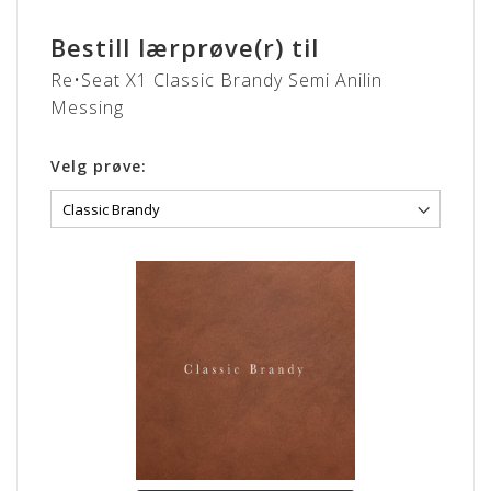
Messing har en elegant og gylden farve, som er yderst
Bestill lærprøve(r) til
moderne i tiden. Nyt og skinnende messing giver et varmt
Re•Seat X1 Classic Brandy Semi Anilin
udtryk, som vil pynte i alle rum. Metallet skiller sig ud fra
andre farver, og er en nem måde skabe kontrakt til typiske
Messing
farver som sort, blå eller grå.
Velg prøve:
CLASSIC
Lædertypen har fået en let korrigering af overfladen hvilket
bidrager til god modstandsdygtighed.
Overfladen er smudsafvisende og vil ikke opnå patina.
CLASSIC læder er nem og praktisk og kræver næsten ingen
vedligehold.
Dybere naturmærker (fedtstriber & lign. fra dyret kan
forekomme).
Lædertykkelse: 0,9-1,1 mm.
Læs mere om pleje og vedligeholdelse her