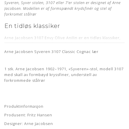
Syveren, Syver stolen, 3107 eller 7'er stolen er designet af Arne
Jacobsen. Modellen er af formspændt krydsfinér og stel af
forkromet stålrør
En tidløs klassiker
Arne Jacobsen 3107 Envy Olive Anilin er en tidløs klassiker,
der passer ind i ethvert hjem. Stolen er designet af Arne
Jacobsen i 1955, og den er blevet en af de mest populære
Arne Jacobsen Syveren 3107 Classic Cognac lær
stole i verden.
Stolen er fremstillet af formspændt krydsfinér og har et stel
1 stk. Arne Jacobsen 1902–1971, «Syveren»-stol, modell 3107
af forkromet stålrør. Den har en elegant og minimalistisk
med skall av formbøyd kryssfiner, understell av
design, der giver den et tidløst udtryk.
forkrommede stålrør
Det olivenfarvet anilin læder giver stolen et varmt og
indbydende udtryk med en aura af elegance.
Stolen er yderst komfortabel at sidde i, og den er velegnet
til både hverdag og fest. Den er perfekt til stuen, spisestuen
Produktinformasjon
eller kontoret.
Produsent: Fritz Hansen
Specifikationer
Designer: Arne Jacobsen