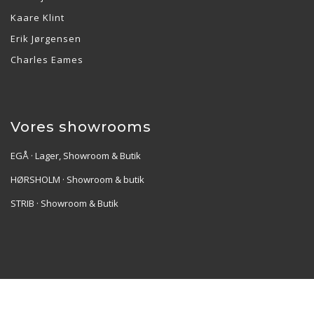
Kaare Klint
Erik Jørgensen
Charles Eames
Vores showrooms
EGÅ · Lager, Showroom & Butik
HØRSHOLM · Showroom & butik
STRIB · Showroom & Butik
Re•Collection ApS | Muslingevej 36, 8250 Egå | CVR:
41550856