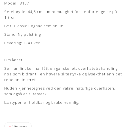
Modell: 3107
Model: 3107
Setehøyde: 44,5 cm – med mulighet for benforlengelse på
Designer: Arne Jacobsen
1,3 cm
Producent: Fritz Hansen
Lær: Classic Cognac semianilin
Læder: Envy Olive Anilin
Stand: Ny polstring
Stand: Renoveret, originalt møbel, som er nypolstret
Levering: 2–4 uker
hos egen møbelpolstrer.
Læs mere her
Levering: ca. 12 uger
Om læret
Sædehøjde: 46,5 cm
Semianilint lær har fått en ganske lett overflatebehandling,
noe som bidrar til en høyere slitestyrke og lysekthet enn det
rene anilinlæret.
Huden kjennetegnes ved den vakre, naturlige overflaten,
som også er slitesterk.
Læs mere om pleje og vedligeholdelse her
Lærtypen er holdbar og brukervennlig.
Vis mer