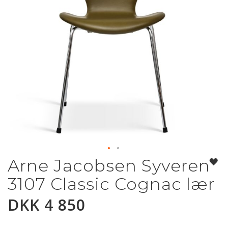
Arne Jacobsen Syveren
Gå
til
3107 Classic Cognac lær
begynnelsen
av
DKK 4 850
bildegalleri