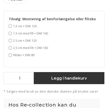
Tilvalg: Montering af benforlængelse eller filtsko
1.3 cm
+
DKK 120
1.3 cm med filt
+
DKK 160
2.5 cm
+
DKK 120
2,5 cm med filt
+
DKK 160
Filtsko
+
DKK 80
Legg i handlekurv
* Selges med bruk av den danske skatten på brukte varer
Hos Re•collection kan du