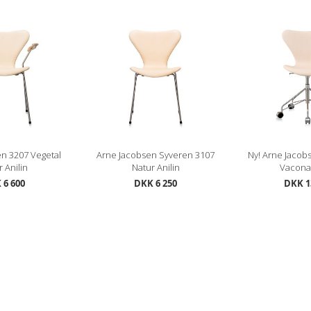
n 3207 Vegetal
Arne Jacobsen Syveren 3107
Ny! Arne Jacob
 Anilin
Natur Anilin
Vacona 
 6 600
DKK 6 250
DKK 1