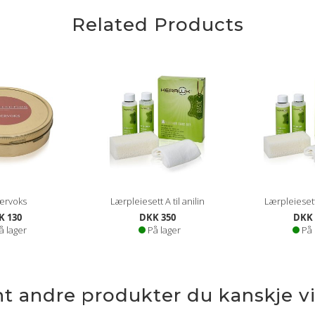
Related Products
ærvoks
Lærpleiesett A til anilin
Lærpleiesett 
K 130
DKK 350
DKK 
å lager
På lager
På 
nt andre produkter du kanskje vil