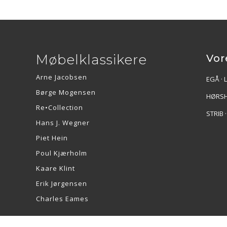
Møbelklassikere
Vor
Arne Jacobsen
EGÅ · 
Børge Mogensen
HØRSH
Re•Collection
STRIB 
Hans J. Wegner
Piet Hein
Poul Kjærholm
Kaare Klint
Erik Jørgensen
Charles Eames