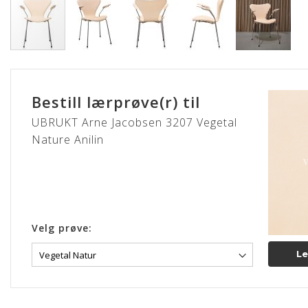
Gå
til
begynnelsen
Bestill lærprøve(r) til
av
bildegalleri
UBRUKT Arne Jacobsen 3207 Vegetal
Nature Anilin
Velg prøve:
Le