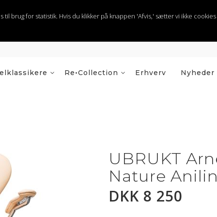
 brug for statistik. Hvis du klikker på knappen 'Afvis,' sætter vi ikke cookies t
lklassikere
Re•Collection
Erhverv
Nyheder
UBRUKT Arne
Nature Anili
DKK 8 250