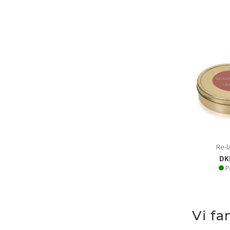
Re-l
DK
P
Vi fa