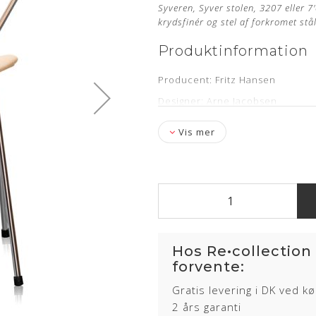
Syveren, Syver stolen, 3207 eller 
krydsfinér og stel af forkromet stå
Produktinformation
Producent: Fritz Hansen
Designer: Arne Jacobsen
Model: 3207
Vis mer
Sædehøjde: 46,5 cm
Armlænshøjde: Ca. 70,5 cm
Læder: Original Vegetal Natur A
Stand: Ubrugt og nypolstret hos
Levering: kontakt os for estimat
Stelnummer & 5 års garanti
Hos Re•collection
forvente:
Mangler du en ny polstring til d
Gratis levering i DK ved k
Om læderet
2 års garanti