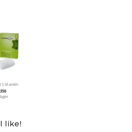
S til anilin
350
lager
 like!