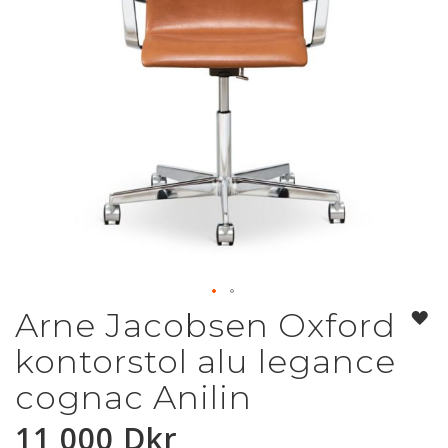
Arne Jacobsen Oxford
Hoppa
till
kontorstol alu legance
början
av
cognac Anilin
bildgalleriet
11 000 Dkr