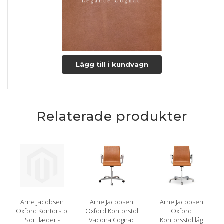
Som udgangspunkt er det ikke nødvendigt at behandle
læderet med lædervoks før brug men det anbefales som
plejemiddel ved behov.
Læderet vil med tiden få en smuk patina.
Lägg till i kundvagn
Relaterade produkter
Arne Jacobsen
Arne Jacobsen
Arne Jacobsen
Oxford Kontorstol
Oxford Kontorstol
Oxford
Sort læder -
Vacona Cognac
Kontorsstol låg