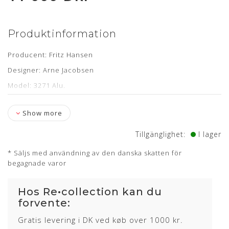
Produktinformation
Producent: Fritz Hansen
Designer: Arne Jacobsen
Model: 3271 Alu.
Specifikationer: Hæve/sænke funktion samt fempasfod med
hjul
Show more
Læder: Legance Cognac anilin
Tillgänglighet:
I lager
Stand: Renoveret - nypolstret hos egne møbelpolstrer
* Säljs med användning av den danska skatten för
Levering: ca. 7-10 dage
begagnade varor
Mangler du en ny polstring til din kontorstol?
Bestil din
polstring her
Hos Re•collection kan du
Showroom: Egå
forvente:
Om læderet
Gratis levering i DK ved køb over 1000 kr.