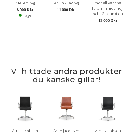
Mellem ryg
Anilin - Lav ryg
modell Vacona
fullanilin med höj-
8 000 Dkr
11 000 Dkr
och sänkfunktion
I lager
12 000 Dkr
Vi hittade andra produkter
du kanske gillar!
Arne Jacobsen
Arne Jacobsen
Arne Jacobsen