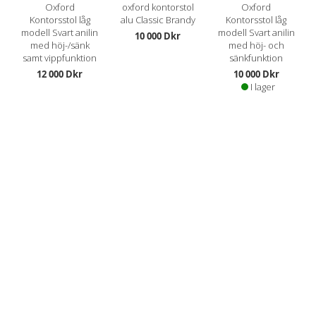
Oxford
oxford kontorstol
Oxford
Kontorsstol låg
alu Classic Brandy
Kontorsstol låg
modell Svart anilin
modell Svart anilin
10 000 Dkr
med höj-/sänk
med höj- och
samt vippfunktion
sänkfunktion
12 000 Dkr
10 000 Dkr
I lager