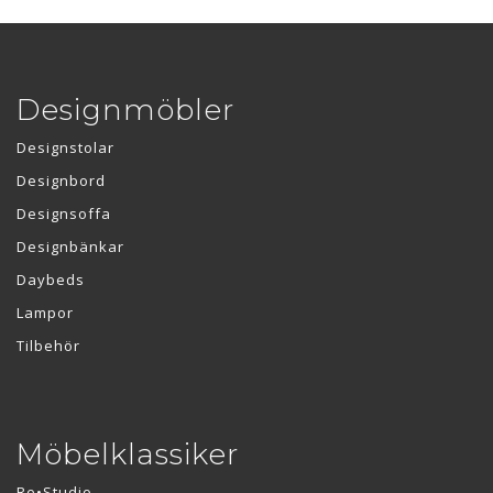
Designmöbler
Designstolar
Designbord
Designsoffa
Designbänkar
Daybeds
Lampor
Tilbehör
Möbelklassiker
Re•Studio