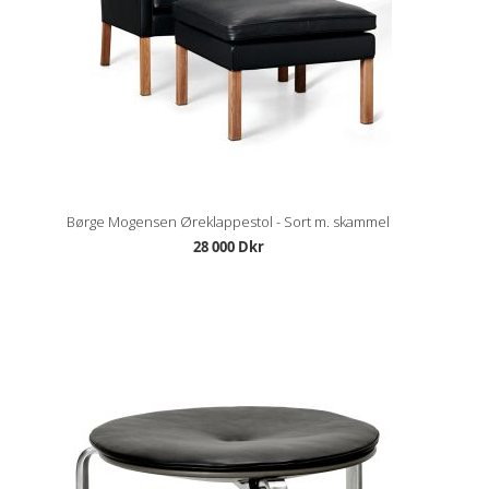
Børge Mogensen Øreklappestol - Sort m. skammel
28 000 Dkr