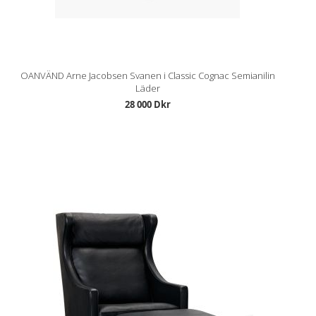
OANVÄND Arne Jacobsen Svanen i Classic Cognac Semianilin
Läder
28 000 Dkr