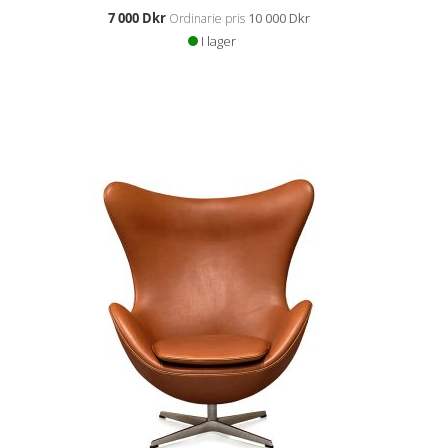
Specialpris
7 000 Dkr
10 000 Dkr
Ordinarie pris
I lager