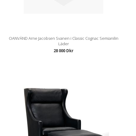
OANVÄND Arne Jacobsen Svanen i Classic Cognac Semianilin
Läder
28 000 Dkr