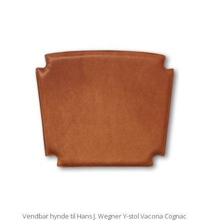
Vendbar hynde til Hans J. Wegner Y-stol Vacona Cognac