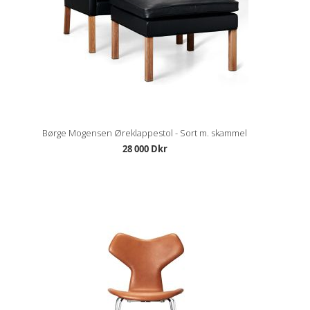
Børge Mogensen Øreklappestol - Sort m. skammel
28 000 Dkr