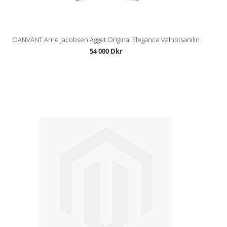
OANVÄNT Arne Jacobsen Ägget Original Elegance Valnötsanilin
54 000 Dkr