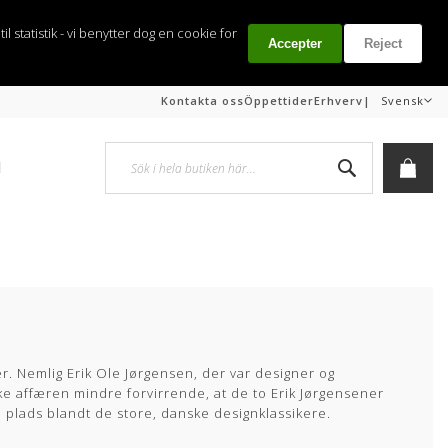
il statistik - vi benytter dog en cookie for
Accepter
Reject
Språk
|
Kontakta oss
Öppettider
Erhverv
Svensk
Sök
l
Min k
r. Nemlig Erik Ole Jørgensen, der var designer og
ke affæren mindre forvirrende, at de to Erik Jørgensener
plads blandt de store, danske designklassikere.