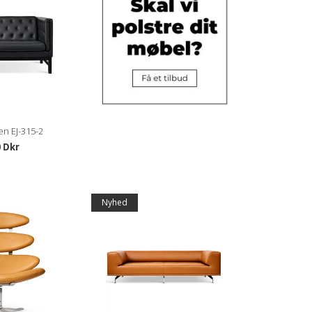
en EJ-315-2
0 Dkr
Nyhed