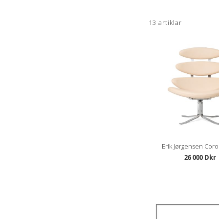
13
artiklar
Erik Jørgensen Coro
26 000 Dkr