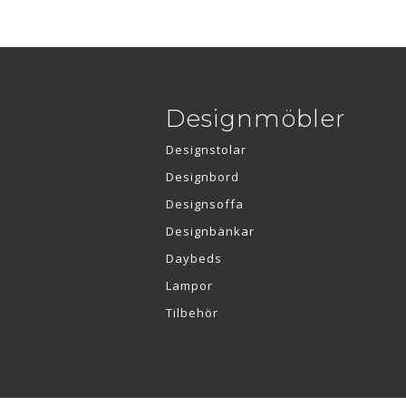
Designmöbler
Designstolar
Designbord
Designsoffa
Designbänkar
Daybeds
Lampor
Tilbehör