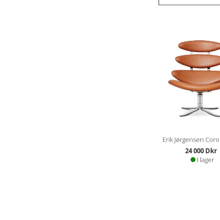
Erik Jørgensen Coro
24 000 Dkr
I lager