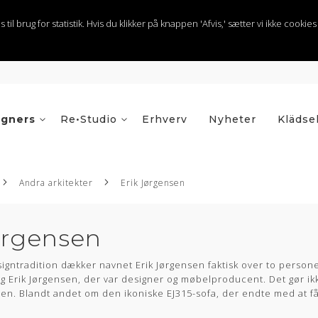
 brug for statistik. Hvis du klikker på knappen 'Afvis,' sætter vi ikke cookies t
igners
Re•Studio
Erhverv
Nyheter
Klädse
Andra arkitekter
Erik Jørgensen
ørgensen
igntradition dækker navnet Erik Jørgensen faktisk over to persone
g Erik Jørgensen, der var designer og møbelproducent. Det gør ik
. Blandt andet om den ikoniske EJ315-sofa, der endte med at få 