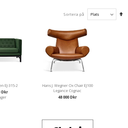
Sä
Sortera på
fa
so
en EJ-315-2
Hans J. Wegner Ox Chair EJ100
Legance Cognac
0 Dkr
lager
48 000 Dkr