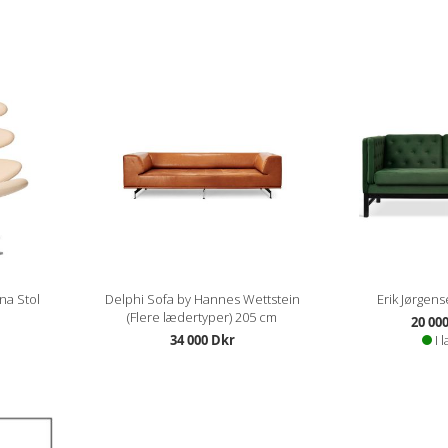
na Stol
Delphi Sofa by Hannes Wettstein
Erik Jørgens
(Flere lædertyper) 205 cm
20 00
34 000 Dkr
I 