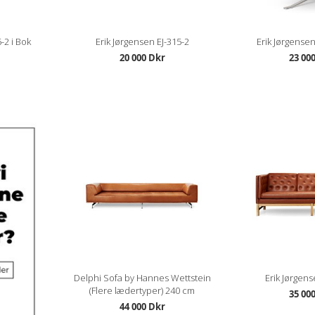
-2 i Bok
Erik Jørgensen EJ-315-2
Erik Jørgense
20 000 Dkr
23 00
Delphi Sofa by Hannes Wettstein
Erik Jørgens
(Flere lædertyper) 240 cm
35 00
44 000 Dkr