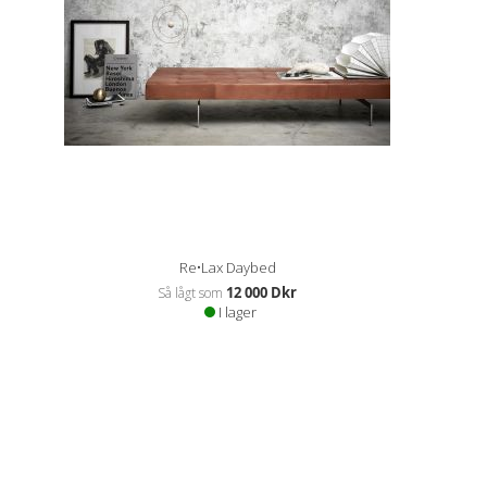
Re•Lax Daybed
12 000 Dkr
Så lågt som
I lager