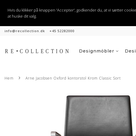
Hvis du klikker på knappen 'Accepter', godkender du, at vi sætter cookies til
at huske dit valg.
info@recollection.dk
+45 52282000
Hoppa
till
innehållet
Designmöbler
Des
Hem
Arne Jacobsen Oxford kontorstol Krom Classic Sort
Hoppa
till
slutet
av
bildgalleriet