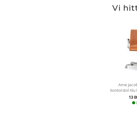
Vi hi
Arne Jaco
kontorstol Alu
13 0