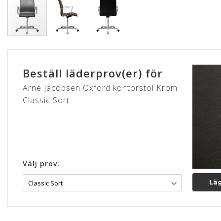
Hoppa
till
början
Beställ läderprov(er) för
av
bildgalleriet
Arne Jacobsen Oxford kontorstol Krom
Classic Sort
Välj prov:
Läg