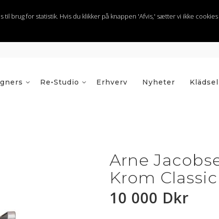
 brug for statistik. Hvis du klikker på knappen 'Afvis,' sætter vi ikke cookies t
igners
Re•Studio
Erhverv
Nyheter
Klädsel
Arne Jacobse
Krom Classic
10 000 Dkr