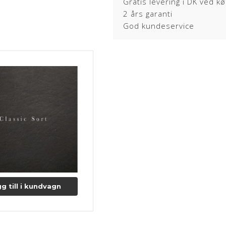
Gratis levering i DK ved k
2 års garanti
God kundeservice
g till i kundvagn