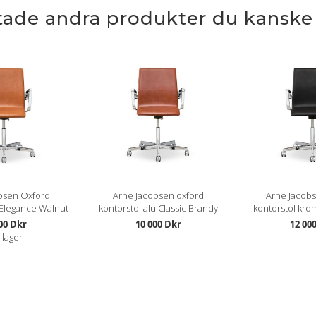
ttade andra produkter du kanske g
bsen Oxford
Arne Jacobsen oxford
Arne Jacob
 Elegance Walnut
kontorstol alu Classic Brandy
kontorstol kro
00 Dkr
10 000 Dkr
12 00
I lager