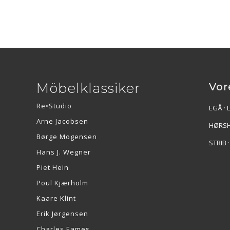
Möbelklassiker
Vor
Re•Studio
EGÅ · 
Arne Jacobsen
HØRSH
Børge Mogensen
STRIB 
Hans J. Wegner
Piet Hein
Poul Kjærholm
Kaare Klint
Erik Jørgensen
Charles Eames