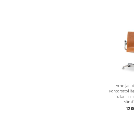
Arne Jaco
Kontorsstol l
fullanilin
sänkf
12 0