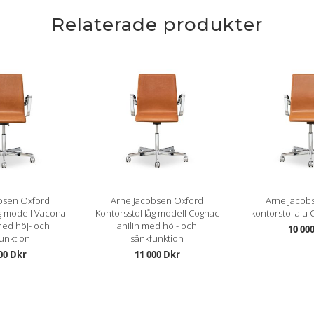
Relaterade produkter
bsen Oxford
Arne Jacobsen Oxford
Arne Jacob
åg modell Vacona
Kontorsstol låg modell Cognac
kontorstol alu 
 med höj- och
anilin med höj- och
10 00
unktion
sänkfunktion
00 Dkr
11 000 Dkr