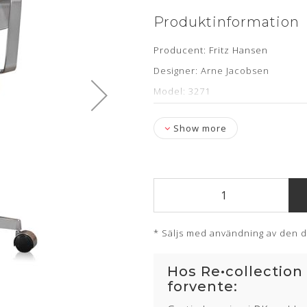
Produktinformation
Producent: Fritz Hansen
Designer: Arne Jacobsen
Model: 3271
Specifikationer: Hæve/sænke fun
Show more
Læder: Classic sort semi anilin
Stand: Minimal brugsspor- nypol
Levering: kontakt os for estimat
Om læderet
* Säljs med användning av den d
Semi anilin læder har fået en gan
slidstyrke og lysægthed end den 
Hos Re•collection
Huden kendetegnes ved det flott
forvente:
Lædertypen har en god holdbarh