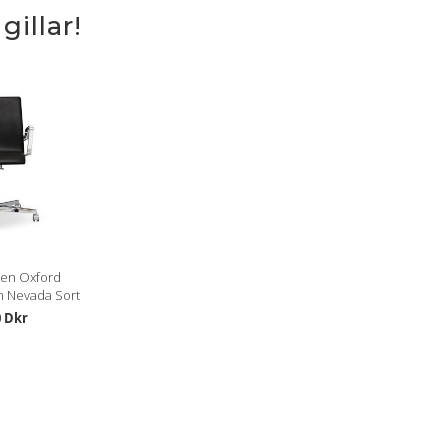
illar!
sen Oxford
m Nevada Sort
0 Dkr