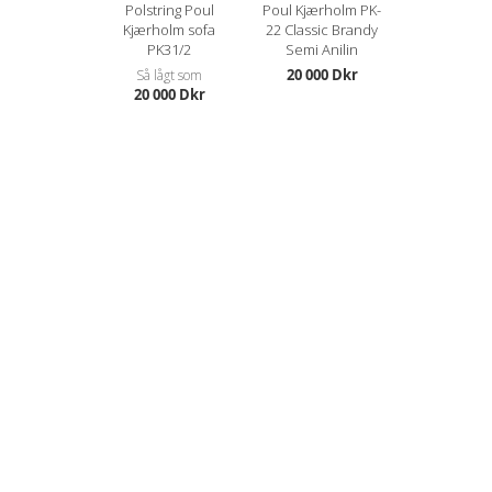
Polstring Poul
Poul Kjærholm PK-
Kjærholm sofa
22 Classic Brandy
PK31/2
Semi Anilin
20 000 Dkr
Så lågt som
20 000 Dkr