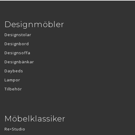
Designmöbler
Designstolar
Designbord
Designsoffa
Designbänkar
Daybeds
Lampor
Tilbehör
Möbelklassiker
Re•Studio