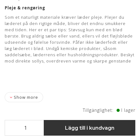
Pleje & rengøring
Som et naturligt materiale kræver læder pleje. Plejer du
læderet på den rigtige måde, bliver det endnu smukkere
med tiden. Her er et par tips: Støvsug kun med en blød
børste. Brug aldrig sæbe eller vand, ellers vil det fløjlsbløde
udseende og følelse forsvinde. Påfør ikke læderfedt eller
læg læderet i blød. Undgå kemiske produkter, såsom
saddelsæbe, læderrens eller husholdningsprodukter. Beskyt
mod direkte sollys, overdreven varme og skarpe genstande
Show more
Tillgänglighet:
I lager
Lägg till i kundvagn