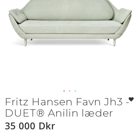
Fritz Hansen Favn Jh3 -
Hoppa
till
DUET® Anilin læder
början
av
35 000 Dkr
bildgalleriet