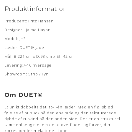
Produktinformation
Producent: Fritz Hansen
Designer: Jaime Hayon
Model: JH3
Læder: DUET® Jade
Mål: B.221 cm x D.93 cm x Sh 42 cm
Levering:7-10 hverdage
Showroom: Strib / Fyn
Om DUET®
Et unikt dobbeltsidet, to-i-én læder. Med en fløjlsblød
følelse af nubuck på den ene side og den teksturerede
dybde af ruskind på den anden side. Der er en strukturel
sammenhæng mellem de to overflader og farver, der
korresponderer via tone-i-tone